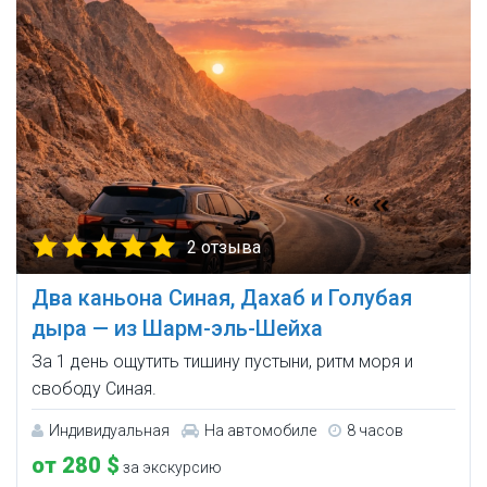
2 отзыва
Два каньона Синая, Дахаб и Голубая
дыра — из Шарм-эль-Шейха
За 1 день ощутить тишину пустыни, ритм моря и
свободу Синая.
Индивидуальная
На автомобиле
8 часов
от 280 $
за экскурсию