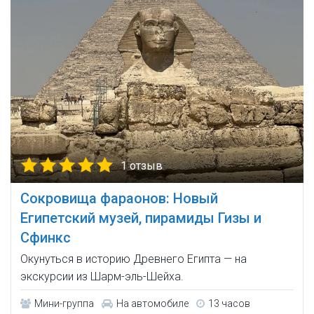
1 отзыв
Сокровища фараонов: Новый
Египетский музей, пирамиды Гизы и
Сфинкс
Окунуться в историю Древнего Египта — на
экскурсии из Шарм-эль-Шейха.
Мини-группа
На автомобиле
13 часов