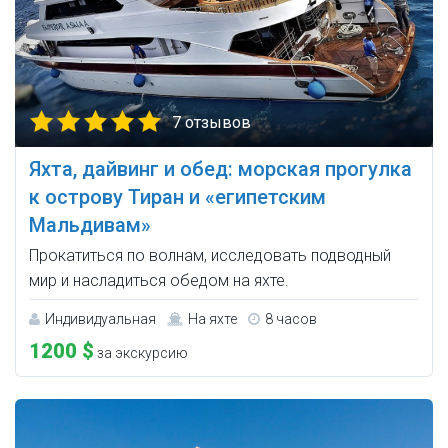
7 отзывов
Яхта, дайвинг и обед: морская прогулка
к острову Тиран и «египетским
Мальдивам»
Прокатиться по волнам, исследовать подводный
мир и насладиться обедом на яхте.
Индивидуальная
На яхте
8 часов
1200 $
за экскурсию