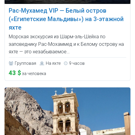
Рас-Мухамед VIP — Белый остров
(«Египетские Мальдивы») на 3-этажной
яхте
Морская экскурсия из Шарм-эль-Шейха по
заповеднику Рас-Мохаммед и к Белому острову на
яхте — это незабываемое…
Групповая
На яхте
9 часов
43 $
за человека