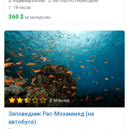
Индивидуальная
Автобусно-пешеходная
18 часов
360 $
за экскурсию
2 отзыва
Заповедник Рас-Мохаммед (на
автобусе)