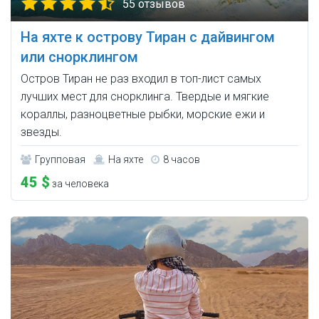
55 отзывов
На яхте к острову Тиран с дайвингом
или снорклингом
Остров Тиран не раз входил в топ-лист самых
лучших мест для снорклинга. Твердые и мягкие
кораллы, разноцветные рыбки, морские ежи и
звезды.
Групповая
На яхте
8 часов
45 $
за человека