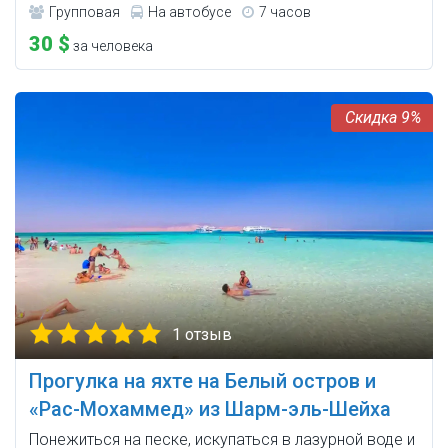
Групповая
На автобусе
7 часов
30 $
за человека
9%
1 отзыв
Прогулка на яхте на Белый остров и
«Рас-Мохаммед» из Шарм-эль-Шейха
Понежиться на песке, искупаться в лазурной воде и