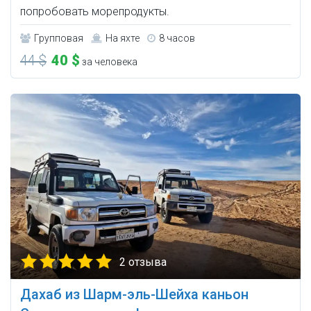
попробовать морепродукты.
Групповая
На яхте
8 часов
44 $
40 $
за человека
2 отзыва
Дахаб из Шарм-эль-Шейха каньон