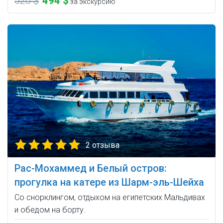
520 $
494 $
за экскурсию
2 отзыва
Рас-Мохаммед и Белый остров:
прогулка на катере из Шарм-эль-Шейха
Со снорклингом, отдыхом на египетских Мальдивах
и обедом на борту.