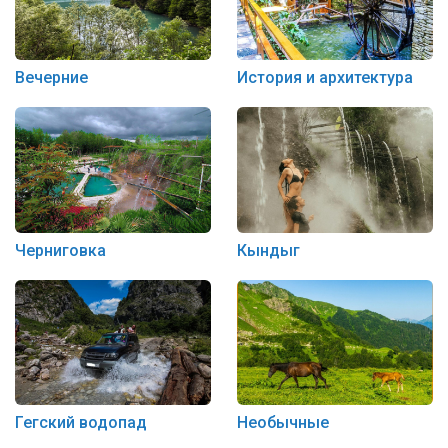
Вечерние
История и архитектура
Черниговка
Кындыг
Гегский водопад
Необычные