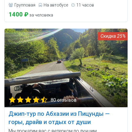
Групповая
На автобусе
11 часов
1400 ₽
за человека
25%
80 отзывов
Джип-тур по Абхазии из Пицунды —
горы, драйв и отдых от души
Мы прокатим вас с ветерком по лучшим