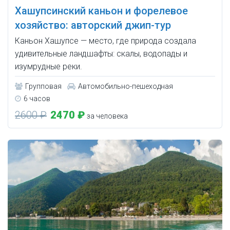
Хашупсинский каньон и форелевое
хозяйство: авторский джип-тур
Каньон Хашупсе — место, где природа создала
удивительные ландшафты: скалы, водопады и
изумрудные реки.
Групповая
Автомобильно-пешеходная
6 часов
2600 ₽
2470 ₽
за человека