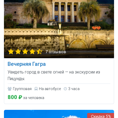
7 отзывов
Вечерняя Гагра
Увидеть город в свете огней — на экскурсии из
Пицунды.
Групповая
На автобусе
3 часа
800 ₽
за человека
5%