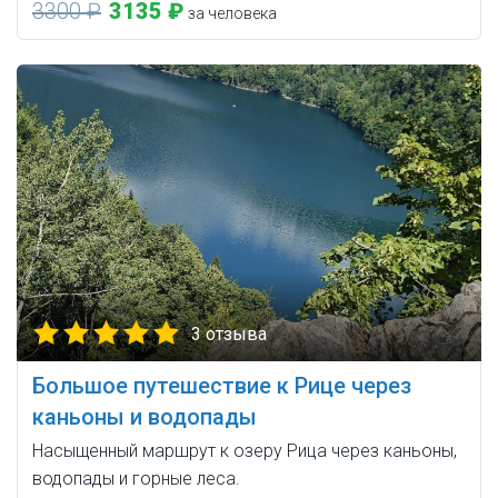
3300 ₽
3135 ₽
за человека
3 отзыва
Большое путешествие к Рице через
каньоны и водопады
Насыщенный маршрут к озеру Рица через каньоны,
водопады и горные леса.