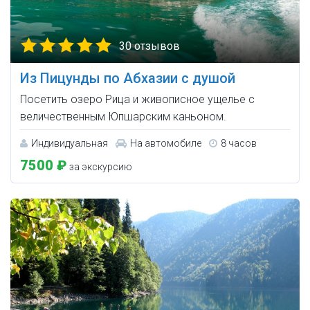
30 отзывов
Из Пицунды по Абхазии с душой
Посетить озеро Рица и живописное ущелье с
величественным Юпшарским каньоном.
Индивидуальная
На автомобиле
8 часов
7500 ₽
за экскурсию