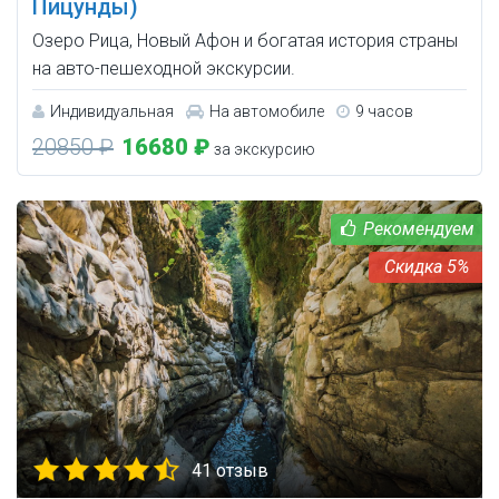
Пицунды)
Озеро Рица, Новый Афон и богатая история страны
на авто-пешеходной экскурсии.
Индивидуальная
На автомобиле
9 часов
20850 ₽
16680 ₽
за экскурсию
5%
41 отзыв