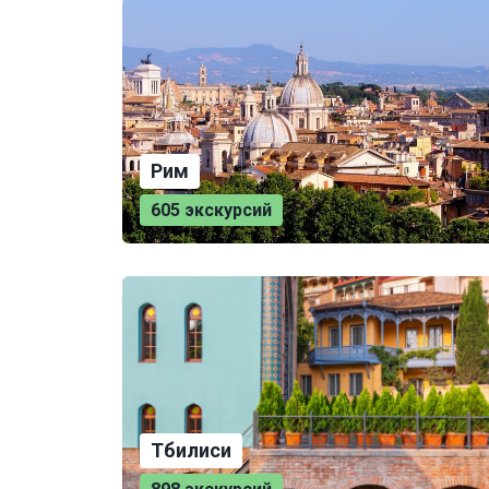
Рим
605 экскурсий
Тбилиси