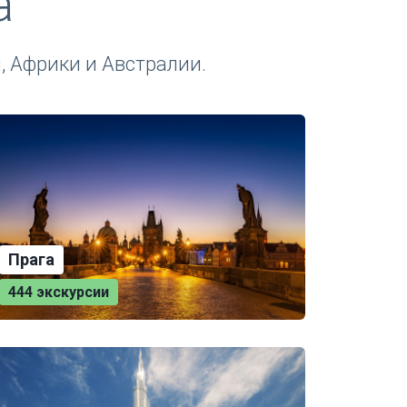
а
и, Африки и Австралии.
Прага
444 экскурсии