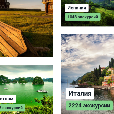
Испания
1048 экскурсий
Италия
етнам
2224 экскурсии
7 экскурсий