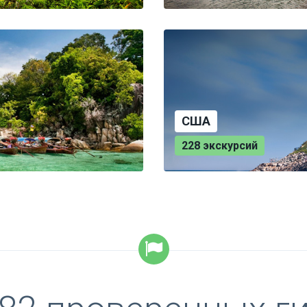
США
228 экскурсий