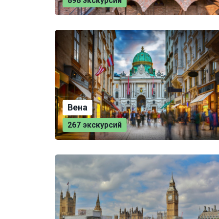
898 экскурсий
Вена
267 экскурсий