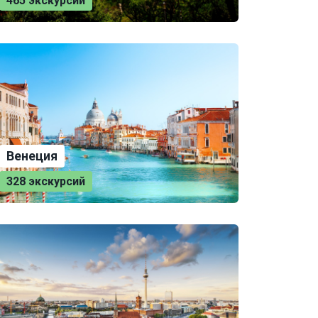
465 экскурсий
Венеция
328 экскурсий