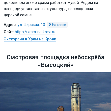
цокольном этаже храма работает музей. Рядом на
площади установлена скульптура, посвящённая
царской семье.
ул. Царская, 10
https://xram-na-krovi.ru
Экскурсии в Храм на Крови
Смотровая площадка небоскрёба
«Высоцкий»