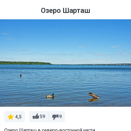
Озеро Шарташ
59
9
4,5
Озеро Шарташ в северо-восточной части