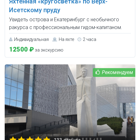
Яхтенная «кругосветка» по Верх-
Исетскому пруду
Увидеть острова и Екатеринбург с необычного
ракурса c профессиональным гидом-капитаном.
Индивидуальная
На яхте
2 часа
12500 ₽
за экскурсию