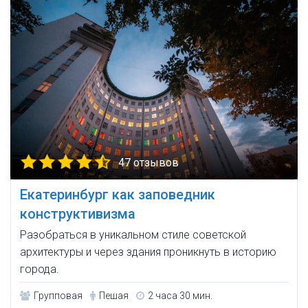
47 отзывов
Екатеринбург как заповедник
конструктивизма
Разобраться в уникальном стиле советской
архитектуры и через здания проникнуть в историю
города.
Групповая
Пешая
2 часа 30 мин.