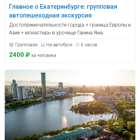
Главное о Екатеринбурге: групповая
автопешеходная экскурсия
Достопримечательности города + граница Европы и
Азии + монастырь в урочище Ганина Яма.
Групповая
На автобусе
6 часов
2400 ₽
за человека