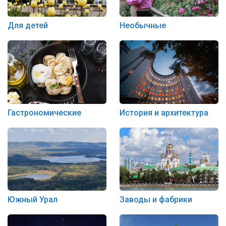
Для детей
Необычные
Гастрономические
История и архитектура
Южный Урал
Заводы и фабрики