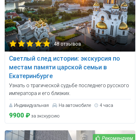
48 отзывов
Светлый след истории: экскурсия по
местам памяти царской семьи в
Екатеринбурге
Узнать о трагической судьбе последнего русского
императора и его близких.
Индивидуальная
На автомобиле
4 часа
9900 ₽
за экскурсию