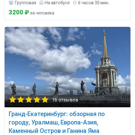
Групповая
На автобусе
6 часов 30 мин.
3200 ₽
за человека
16 отзывов
Гранд-Екатеринбург: обзорная по
городу, Уралмаш, Европа-Азия,
Каменный Остров и Ганина Яма