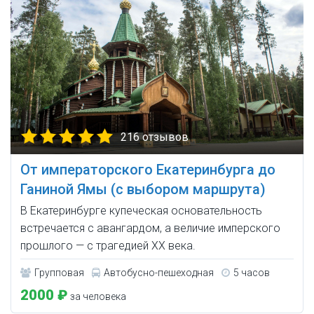
216 отзывов
От императорского Екатеринбурга до
Ганиной Ямы (с выбором маршрута)
В Екатеринбурге купеческая основательность
встречается с авангардом, а величие имперского
прошлого — с трагедией XX века.
Групповая
Автобусно-пешеходная
5 часов
2000 ₽
за человека