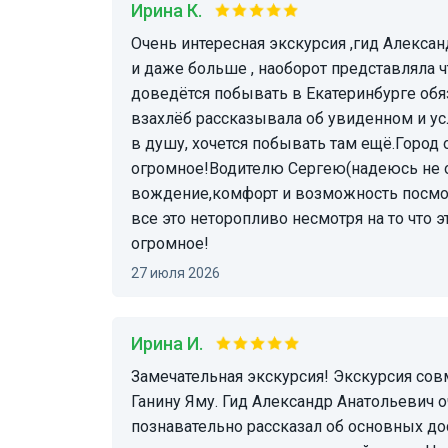
Ирина К.
Очень интересная экскурсия ,гид Александр просто супер,мои ожидая и реальность совпали
и даже больше , наоборот представляла ч
доведётся побывать в Екатеринбурге об
взахлёб рассказывала об увиденном и у
в душу, хочется побывать там ещё.Город 
огромное!Водителю Сергею(надеюсь не о
вождение,комфорт и возможность посмот
все это неторопливо несмотря на то что э
огромное!
27 июля 2026
Ирина И.
Замечательная экскурсия! Экскурсия совмещает в себе экскурсию по Екатеренбургу и в
Ганину Яму. Гид Александр Анатольевич 
познавательно рассказал об основных дос