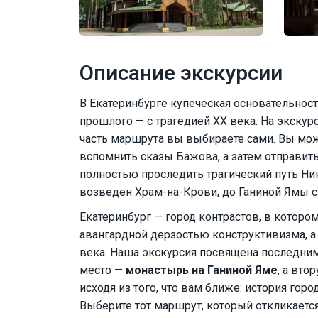
Описание экскурсии
В Екатеринбурге купеческая основательност
прошлого — с трагедией XX века. На экскур
часть маршрута вы выбираете сами. Вы мож
вспомнить сказы Бажова, а затем отправить
полностью проследить трагический путь Нико
возведен Храм-на-Крови, до Ганиной Ямы 
Екатеринбург — город контрастов, в которо
авангардной дерзостью конструктивизма, а
века. Наша экскурсия посвящена последни
место —
монастырь на Ганиной Яме
, а вт
исходя из того, что вам ближе: история гор
Выберите тот маршрут, который откликаетс