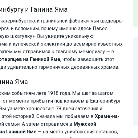
инбургу и Ганина Яма
катеринбургской гранильной фабрики, чьи шедевры
рга, и вспомним, почему именно здесь Павел
вую шкатулку». Вы увидите уникальную
изма и купеческой эклектики до всемирно известных
 затем мы отправимся к главному мемориалу — в
терпцев на Ганиной Яме
, чтобы завершить этот
реди удивительно гармоничных деревянных храмов.
нина Яма
ким событиям лета 1918 года. Мы шаг за шагом
: от момента прибытия под конвоем в Екатеринбург
Вы узнаете хронологию 78 дней заточения и
с этой историей. Сначала мы побываем в
Храме-на-
ой семьи. А затем отправимся в
Мужской
на Ганиной Яме
— на место уничтожения останков,