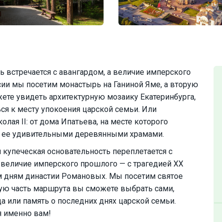
ь встречается с авангардом, а величие имперского
сии мы посетим монастырь на Ганиной Яме, а вторую
ете увидеть архитектурную мозаику Екатеринбурга,
ся к месту упокоения царской семьи. Или
лая II: от дома Ипатьева, на месте которого
с ее удивительными деревянными храмами.
м купеческая основательность переплетается с
 величие имперского прошлого — с трагедией XX
м дням династии Романовых. Мы посетим святое
орую часть маршрута вы сможете выбрать сами,
ода или память о последних днях царской семьи.
я именно вам!