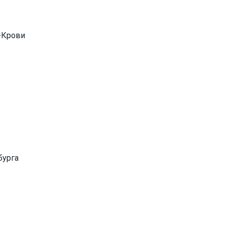
а-Крови
бурга