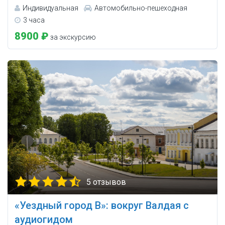
Индивидуальная
Автомобильно-пешеходная
3 часа
8900 ₽
за экскурсию
5 отзывов
«Уездный город В»: вокруг Валдая с
аудиогидом