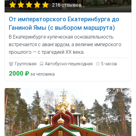
216 отзывов
От императорского Екатеринбурга до
Ганиной Ямы (с выбором маршрута)
В Екатеринбурге купеческая основательность
встречается с авангардом, а величие имперского
прошлого — с трагедией XX века.
Групповая
Автобусно-пешеходная
5 часов
2000 ₽
за человека