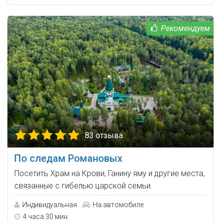
83 отзыва
По следам Романовых
Посетить Храм на Крови, Ганину яму и другие места,
связанные с гибелью царской семьи.
Индивидуальная
На автомобиле
4 часа 30 мин.