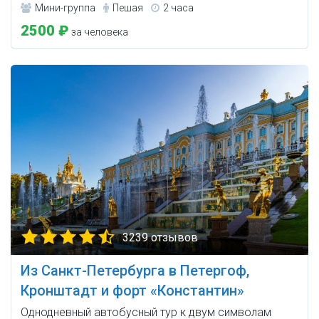
Мини-группа
Пешая
2 часа
2500 ₽
за человека
3239 отзывов
Из Санкт-Петербурга в Петергоф,
Кронштадт и форт «Константин»
Однодневный автобусный тур к двум символам