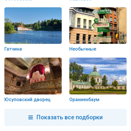
Гатчина
Необычные
Юсуповский дворец
Ораниенбаум
Показать все подборки