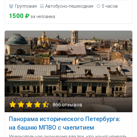
Групповая
Автобусно-пешеходная
5 часов
1500 ₽
за человека
866 отзывов
Панорама исторического Петербурга:
на башню МПВО с чаепитием
Увлекательная экскурсия для тех, кто хочет увидеть