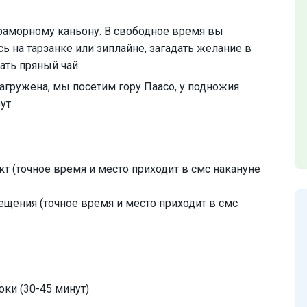
мраморному каньону. В свободное время вы
ь на тарзанке или зиплайне, загадать желание в
ать пряный чай
загружена, мы посетим гору Паасо, у подножия
ут
ект (точное время и место приходит в смс накануне
вещения (точное время и место приходит в смс
ки (30-45 минут)