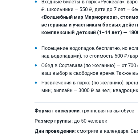
Входные билеты в парк «Рускеала»: взро
₽, школьники — 550 ₽, дети до 7 лет — б
«Волшебный мир Мармориков», стоимос
ветеранам и участникам боевых действи
комплексный детский (1–14 лет) — 180
Посещение водопадов бесплатно, но если
над водопадами), то стоимость 500 ₽/вз
Обед в Сортавала (по желанию) — от 700 
ваш выбор в свободное время. Также вы
Развлечения в парке (по желанию): аренд
мин.; зиплайн — 3000 ₽ за чел.; квадроцик
Формат экскурсии:
групповая на автобусе
Размер группы:
до 50 человек
Дни проведения:
смотрите в календаре. Св