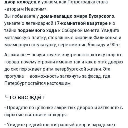
двор-колодец
и узнаем, как Петроградка стала
«вторым Невским».
Вы побываете у
дома-палаццо эмира Бухарского
,
узнаете о легендарной
17-комнатной квартире
и о
тайне
подземного хода
к Соборной мечети. Увидите
метлахскую плитку, стеклянные кирпичи Фальконье и
мраморную штукатурку, пережившие блокаду и 90-е.
А главное — почувствуете внутреннюю логику старого
города: почему строили именно так и как в этих дворах
до сих пор живёт ритм петербургской жизни. Эта
прогулка — возможность заглянуть за фасад, где
Петербург остаётся настоящим.
Что вас ждёт
• Пройдёте по цепочке закрытых дворов и заглянете в
скрытые световые колодцы.
• Увидите редкий шестигранный двор и парадные с