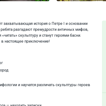
дёт захватывающая история о Петре I и основании
у ребята разгадают премудрости античных мифов,
 «читать» скульптуру и станут героями басни.
ку в настоящее приключение!
рг
город
ифологии и научатся различать скульптуры героев
роге — находить записки