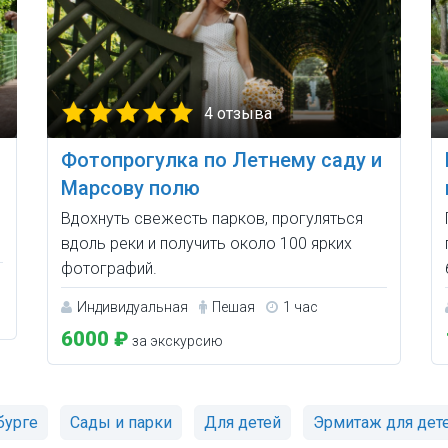
4 отзыва
Фотопрогулка по Летнему саду и
Марсову полю
Вдохнуть свежесть парков, прогуляться
вдоль реки и получить около 100 ярких
фотографий.
Индивидуальная
Пешая
1 час
6000 ₽
за экскурсию
бурге
Сады и парки
Для детей
Эрмитаж для дет