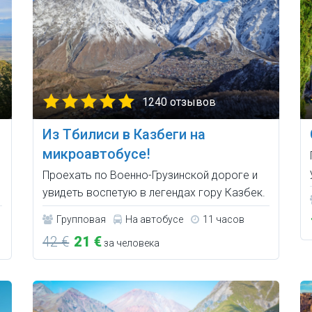
1240 отзывов
Из Тбилиси в Казбеги на
микроавтобусе!
Проехать по Военно-Грузинской дороге и
увидеть воспетую в легендах гору Казбек.
Групповая
На автобусе
11 часов
42 €
21 €
за человека