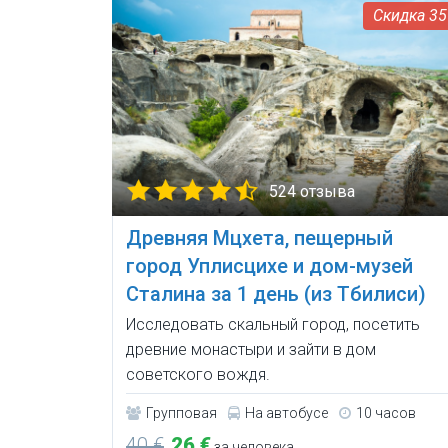
3
524 отзыва
Древняя Мцхета, пещерный
город Уплисцихе и дом-музей
Сталина за 1 день (из Тбилиси)
Исследовать скальный город, посетить
древние монастыри и зайти в дом
советского вождя.
Групповая
На автобусе
10 часов
40 €
26 €
за человека