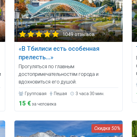
1049 отзывов
«В Тбилиси есть особенная
прелесть...»
Прогуляться по главным
и
достопримечательностям города и
вдохновиться его душой.
Групповая
Пешая
3 часа 30 мин.
15 €
за человека
50%