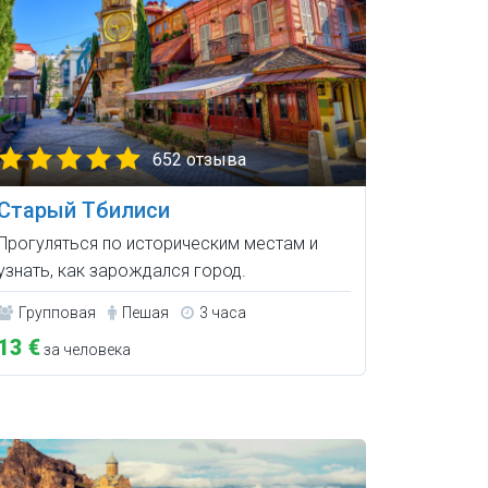
652 отзыва
Старый Тбилиси
Прогуляться по историческим местам и
узнать, как зарождался город.
Групповая
Пешая
3 часа
13 €
за человека