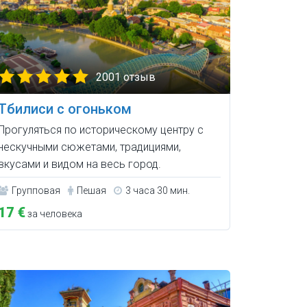
2001 отзыв
Тбилиси с огоньком
Прогуляться по историческому центру с
нескучными сюжетами, традициями,
вкусами и видом на весь город.
Групповая
Пешая
3 часа 30 мин.
17 €
за человека