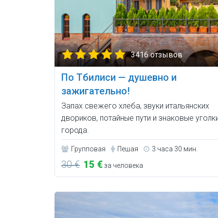
3416 отзывов
По Тбилиси — душевно и
зажигательно!
Запах свежего хлеба, звуки итальянских
двориков, потайные пути и знаковые уголк
города.
Групповая
Пешая
3 часа 30 мин.
30 €
15 €
за человека