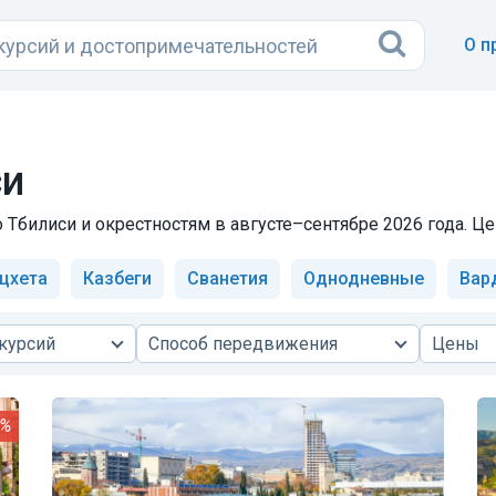
О п
си
Тбилиси и окрестностям в августе–сентябре 2026 года. Цен
цхета
Казбеги
Сванетия
Однодневные
Вар
курсий
Способ передвижения
Цены
0%