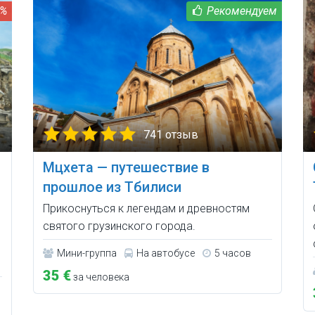
5%
741 отзыв
Мцхета — путешествие в
прошлое из Тбилиси
Прикоснуться к легендам и древностям
святого грузинского города.
Мини-группа
На автобусе
5 часов
35 €
за человека