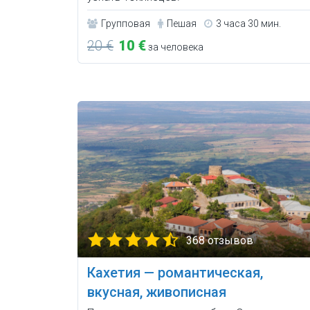
Групповая
Пешая
3 часа 30 мин.
20 €
10 €
за человека
368 отзывов
Кахетия — романтическая,
вкусная, живописная