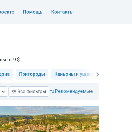
роекте
Помощь
Контакты
ы от 9 $.
дзиа
Пригороды
Каньоны и ущелья
Военно-Гр
рекомендуемые
Все
фильтры