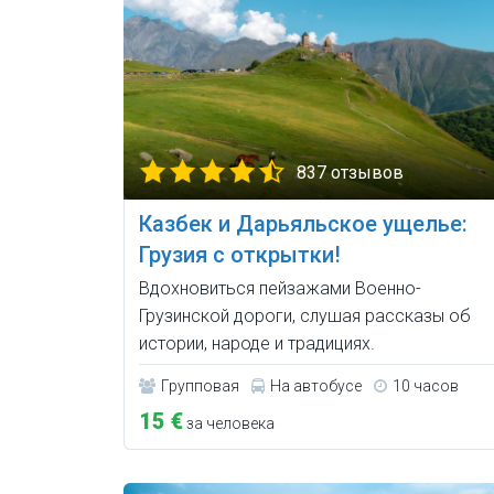
837 отзывов
Казбек и Дарьяльское ущелье:
Грузия с открытки!
Вдохновиться пейзажами Военно-
Грузинской дороги, слушая рассказы об
истории, народе и традициях.
Групповая
На автобусе
10 часов
15 €
за человека