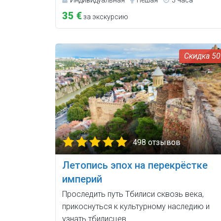
35 €
за экскурсию
5
498 отзывов
Летопись эпох на перекрёстке
империй
Проследить путь Тбилиси сквозь века,
прикоснуться к культурному наследию и
узнать тбилисцев.