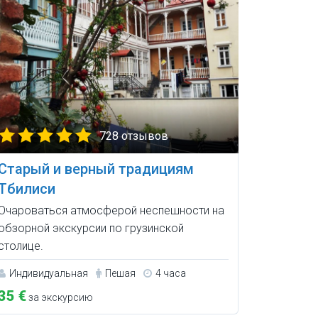
728 отзывов
Старый и верный традициям
Тбилиси
Очароваться атмосферой неспешности на
обзорной экскурсии по грузинской
столице.
Индивидуальная
Пешая
4 часа
35 €
за экскурсию