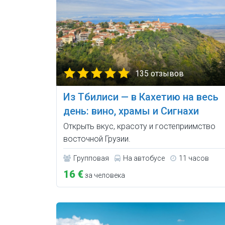
135 отзывов
Из Тбилиси — в Кахетию на весь
день: вино, храмы и Сигнахи
Открыть вкус, красоту и гостеприимство
восточной Грузии.
Групповая
На автобусе
11 часов
16 €
за человека