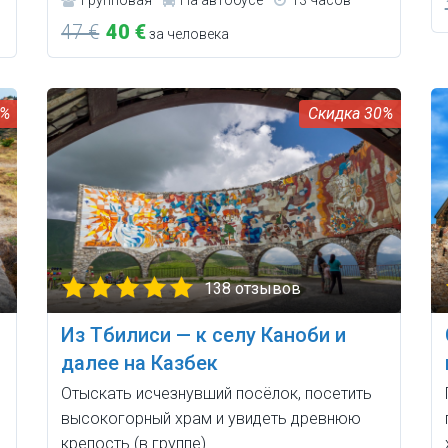
47 €
40 €
за человека
0%
30%
138 отзывов
Из Тбилиси — к селу Кaноби и
далее на Казбек
Отыскать исчезнувший посёлок, посетить
высокогорный храм и увидеть древнюю
крепость (в группе).