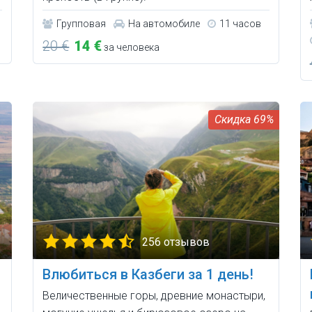
Групповая
На автомобиле
11 часов
20 €
14 €
за человека
69%
256 отзывов
Влюбиться в Казбеги за 1 день!
Величественные горы, древние монастыри,