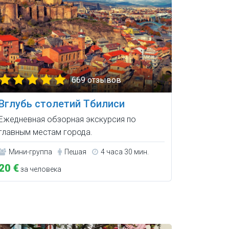
669 отзывов
Вглубь столетий Тбилиси
Ежедневная обзорная экскурсия по
главным местам города.
Мини-группа
Пешая
4 часа 30 мин.
20 €
за человека