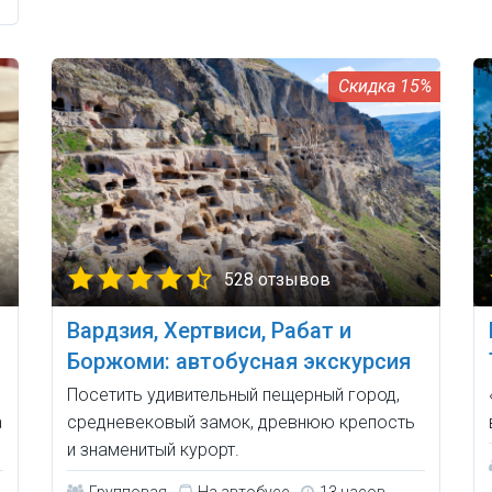
15%
528 отзывов
Вардзия, Хертвиси, Рабат и
Боржоми: автобусная экскурсия
Посетить удивительный пещерный город,
а
средневековый замок, древнюю крепость
и знаменитый курорт.
Групповая
На автобусе
13 часов