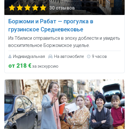
30 отзывов
Боржоми и Рабат — прогулка в
грузинское Средневековье
Из Тбилиси отправиться в эпоху доблести и увидеть
восхитительное Боржомское ущелье.
Индивидуальная
На автомобиле
9 часов
от 218 €
за экскурсию