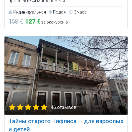
проспекте Агмашенебели.
Индивидуальная
Пешая
3 часа
158 €
127 €
за экскурсию
46 отзывов
Тайны старого Тифлиса — для взрослых
и детей