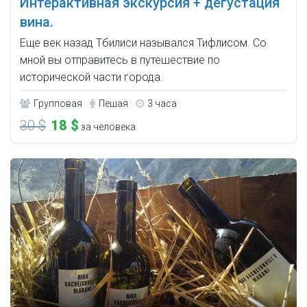
Интерактивная экскурсия + дегустация
вина.
Еще век назад Тбилиси назывался Тифлисом. Со
мной вы отправитесь в путешествие по
исторической части города.
Групповая
Пешая
3 часа
30 $
18 $
за человека