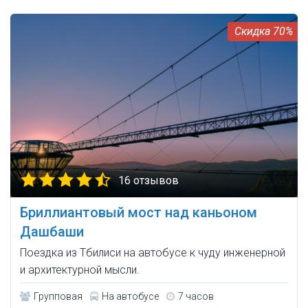
70%
16 отзывов
Бриллиантовый мост над каньоном
Дашбаши
Поездка из Тбилиси на автобусе к чуду инженерной
и архитектурной мысли.
Групповая
На автобусе
7 часов