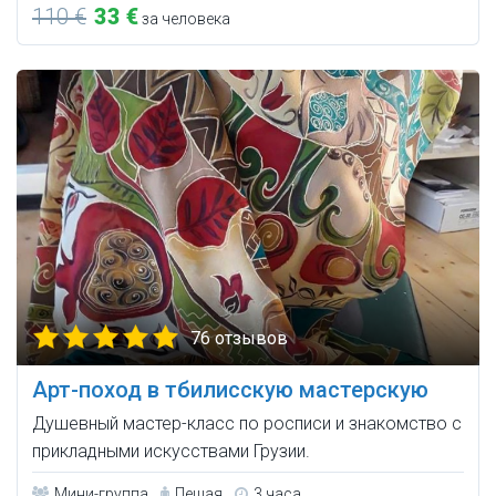
110 €
33 €
за человека
76 отзывов
Арт-поход в тбилисскую мастерскую
Душевный мастер-класс по росписи и знакомство с
прикладными искусствами Грузии.
Мини-группа
Пешая
3 часа