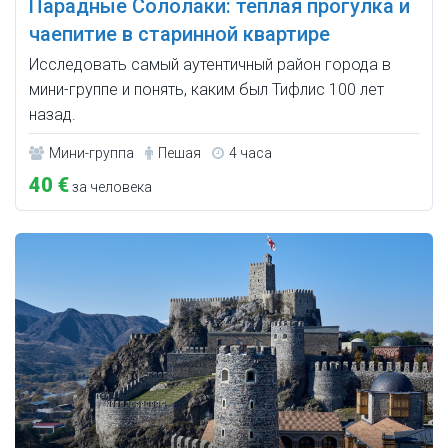
Парадные Сололаки: тёплая прогулка и
чаепитие в старинной квартире
Исследовать самый аутентичный район города в
мини-группе и понять, каким был Тифлис 100 лет
назад.
Мини-группа
Пешая
4 часа
40 €
за человека