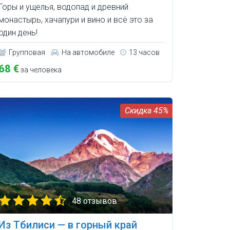
Горы и ущелья, водопад и древний
монастырь, хачапури и вино и всё это за
один день!
Групповая
На автомобиле
13 часов
68 €
за человека
45%
48 отзывов
Из Тбилиси — в горный край