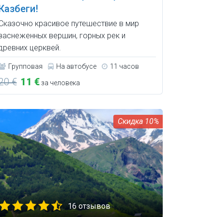
Казбеги!
Сказочно красивое путешествие в мир
заснеженных вершин, горных рек и
древних церквей.
Групповая
На автобусе
11 часов
20 €
11 €
за человека
10%
16 отзывов