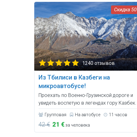
5
1240 отзывов
Из Тбилиси в Казбеги на
микроавтобусе!
Проехать по Военно-Грузинской дороге и
увидеть воспетую в легендах гору Казбек.
Групповая
На автобусе
11 часов
42 €
21 €
за человека