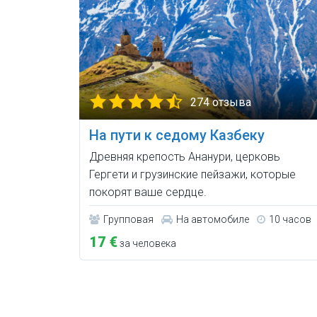
274 отзыва
На пути к седому Казбеку
Древняя крепость Ананури, церковь
Гергети и грузинские пейзажи, которые
покорят ваше сердце.
Групповая
На автомобиле
10 часов
17 €
за человека