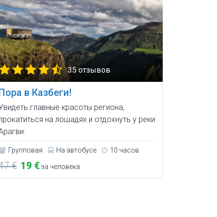
35 отзывов
Пора в Казбеги!
Увидеть главные красоты региона,
прокатиться на лошадях и отдохнуть у реки
Арагви.
Групповая
На автобусе
10 часов
47 €
19 €
за человека