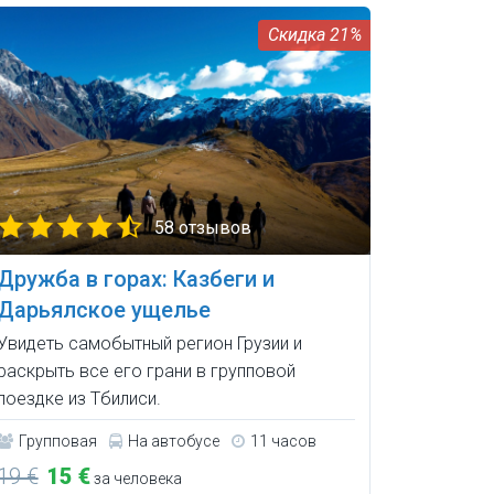
21%
58 отзывов
Дружба в горах: Казбеги и
Дарьялское ущелье
Увидеть самобытный регион Грузии и
раскрыть все его грани в групповой
поездке из Тбилиси.
Групповая
На автобусе
11 часов
19 €
15 €
за человека