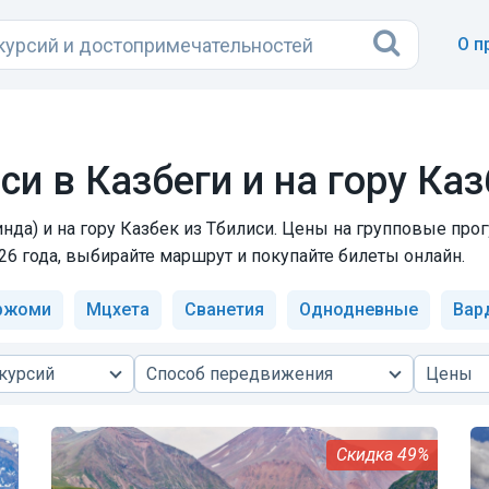
О п
си в Казбеги и на гору Ка
нда) и на гору Казбек из Тбилиси. Цены на групповые про
26 года, выбирайте маршрут и покупайте билеты онлайн.
ржоми
Мцхета
Сванетия
Однодневные
Вар
курсий
Способ передвижения
Цены
49%