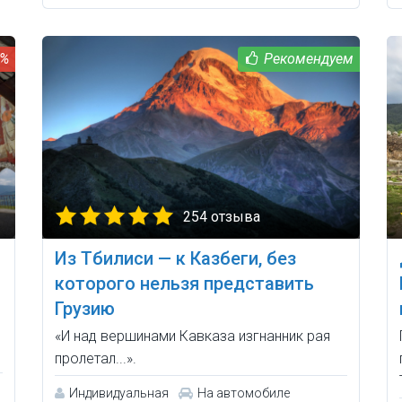
0%
254 отзыва
Из Тбилиси — к Казбеги, без
которого нельзя представить
Грузию
«И над вершинами Кавказа изгнанник рая
пролетал...».
Индивидуальная
На автомобиле