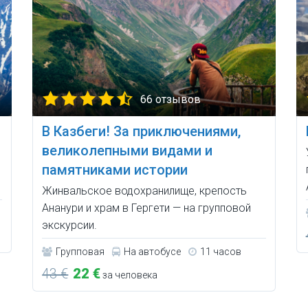
66 отзывов
В Казбеги! За приключениями,
великолепными видами и
памятниками истории
Жинвальское водохранилище, крепость
Ананури и храм в Гергети — на групповой
экскурсии.
Групповая
На автобусе
11 часов
43 €
22 €
за человека