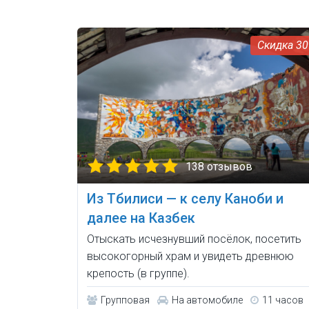
3
138 отзывов
Из Тбилиси — к селу Кaноби и
далее на Казбек
Отыскать исчезнувший посёлок, посетить
высокогорный храм и увидеть древнюю
крепость (в группе).
Групповая
На автомобиле
11 часов