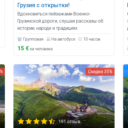
Грузия с открытки!
Вдохновиться пейзажами Военно-
Грузинской дороги, слушая рассказы об
истории, народе и традициях.
Групповая
На автобусе
10 часов
15 €
за человека
0%
35%
191 отзыв