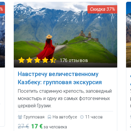
0%
37%
176 отзывов
Навстречу величественному
Казбеку: групповая экскурсия
Посетить старинную крепость, заповедный
монастырь и одну из самых фотогеничных
церквей Грузии.
Групповая
На автобусе
11 часов
27 €
17 €
за человека