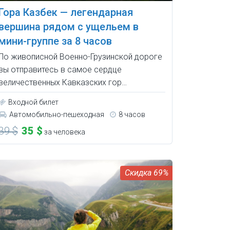
Гора Казбек — легендарная
вершина рядом с ущельем в
мини-группе за 8 часов
По живописной Военно-Грузинской дороге
вы отправитесь в самое сердце
величественных Кавказских гор…
Входной билет
Автомобильно-пешеходная
8 часов
39 $
35 $
за человека
69%