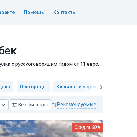
роекте
Помощь
Контакты
збек
гулки с русскоговорящим гидом от 11 евро.
дзиа
Пригороды
Каньоны и ущелья
Военно-Гр
рекомендуемые
Все
фильтры
60%