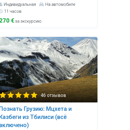
Индивидуальная
На автомобиле
11 часов
270 €
за экскурсию
46 отзывов
Познать Грузию: Мцхета и
Казбеги из Тбилиси (всё
включено)