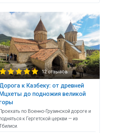
12 отзывов
Дорога к Казбеку: от древней
Мцхеты до подножия великой
горы
Проехать по Военно-Грузинской дороге и
подняться к Гергетской церкви — из
Тбилиси.