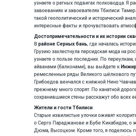
узнаете о ратных подвигах полководца. Я ра
завоеваниях и завоевателях Тбилиси: Тамер
такой геополитический и исторический анал
интересные факты и прочувствовать атмос
Достопримечательности и их истории скв
В
районе Серных бань
, где началась истор
Грузию захлестнула персидская мода на ро
узнаете о пользе последних. По переулкам
айванами (балконами), вы выйдете к
Инжир
ремесленные ряды Великого шёлкового пут
Грибоедов венчался с княжной Нино Чавчав
прежнему много спорят. По канатной дорог
сохранившиеся стены расскажут обо всех е
Жители и гости Тбилиси
Старые извилистые улочки оживят колоритн
о Серго Параджанове и Бубе Кикабидзе, о ж
Дюма, Высоцком. Кроме того, я поделюсь 