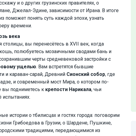
сскажу и о других грузинских правителях, о
лане, Джелал-Эдине, зависимости от Ирана. В итоге
из поможет понять суть каждой эпохи, узнать
феру времени.
озь века
ия столицы, вы перенесётесь в XVII век, когда
скошь, полюбуетесь мозаичными сводами бань и
, сохранившим черты средневековой застройки с
овому ущелью
. Вам встретятся бывшие
и и караван-сарай, Древний
Сионский собор
, где
адзе, и современный мост Мира, о котором по-
е вы подниметесь к
крепости Нарикала
, чьи
ё испытаниях.
ые истории о тбилисцах и гостях города: поговорим
изни Грибоедова в Грузии, о Шардене, Пушкине,
городскими традициями, передающимися из