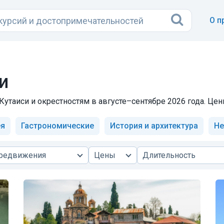
О п
и
утаиси и окрестностям в августе–сентябре 2026 года. Цены
ея
Гастрономические
История и архитектура
Н
ередвижения
Цены
Длительность