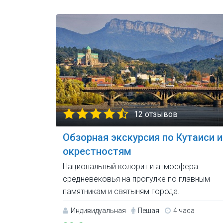
12 отзывов
Обзорная экскурсия по Кутаиси и
окрестностям
Национальный колорит и атмосфера
средневековья на прогулке по главным
памятникам и святыням города.
Индивидуальная
Пешая
4 часа