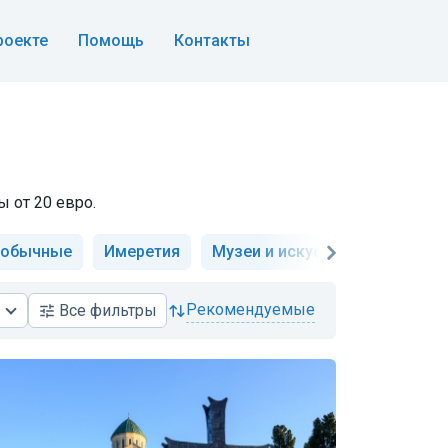
роекте
Помощь
Контакты
 от 20 евро.
еобычные
Имеретия
Музеи и искусство
Вечерн
рекомендуемые
Все
фильтры