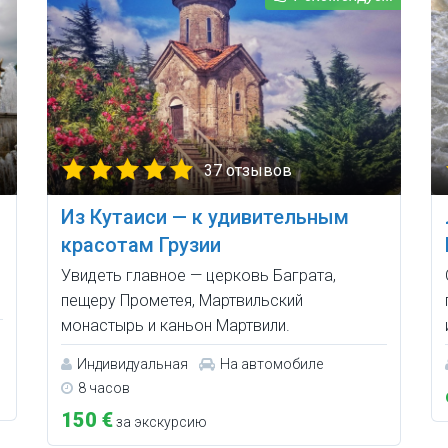
37 отзывов
Из Кутаиси — к удивительным
красотам Грузии
Увидеть главное — церковь Баграта,
пещеру Прометея, Мартвильский
монастырь и каньон Мартвили.
Индивидуальная
На автомобиле
8 часов
150 €
за экскурсию