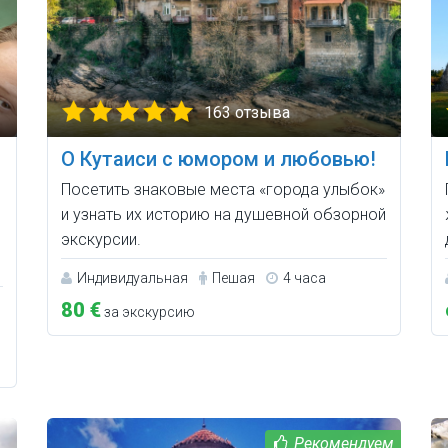
163 отзыва
О Кутаиси с юмором и любовью!
Посетить знаковые места «города улыбок»
и узнать их историю на душевной обзорной
экскурсии.
Индивидуальная
Пешая
4 часа
80 €
за экскурсию