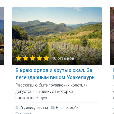
10 отзывов
В краю орлов и крутых скал. За
легендарным вином Усахелаури
Рассказы о быте грузинских крестьян,
дегустация и виды, от которых
захватывает дух.
Индивидуальная
На автомобиле
4 часа