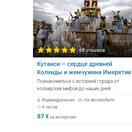
68 отзывов
Кутаиси — сердце древней
Колхиды и жемчужина Имеретии
Познакомиться с историей города от
колхидских мифов до наших дней.
Индивидуальная
На автомобиле
6 часов
87 €
за экскурсию