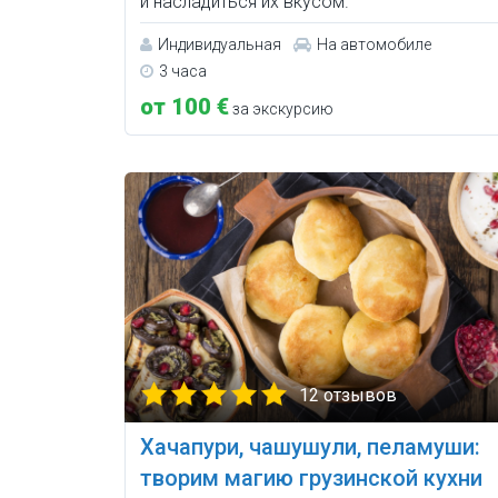
и насладиться их вкусом.
Индивидуальная
На автомобиле
3 часа
от 100 €
за экскурсию
12 отзывов
Хачапури, чашушули, пеламуши:
творим магию грузинской кухни