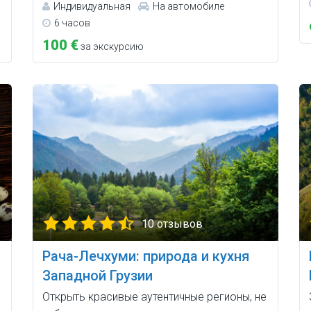
Индивидуальная
На автомобиле
6 часов
100 €
за экскурсию
10 отзывов
м
Рача-Лечхуми: природа и кухня
Западной Грузии
Открыть красивые аутентичные регионы, не