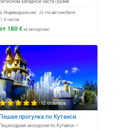
регионом западной части Грузии.
Индивидуальная
На автомобиле
6 часов
от 180 €
за экскурсию
12 отзывов
Пешая прогулка по Кутаиси
Пешеходная экскурсия по Кутаиси —