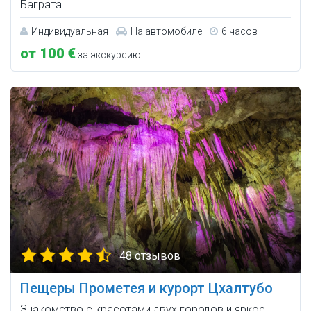
Баграта.
Индивидуальная
На автомобиле
6 часов
от 100 €
за экскурсию
48 отзывов
Пещеры Прометея и курорт Цхалтубо
Знакомство с красотами двух городов и яркое