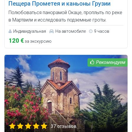
Пещера Прометея и каньоны Грузии
Полюбоваться панорамой Окаце, проплыть по реке
в Мартвили и исследовать подземные гроты.
Индивидуальная
На автомобиле
9 часов
120 €
за экскурсию
37 отзывов