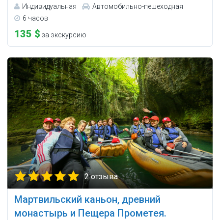
Индивидуальная
Автомобильно-пешеходная
6 часов
135 $
за экскурсию
2 отзыва
Мартвильский каньон, древний
монастырь и Пещера Прометея.