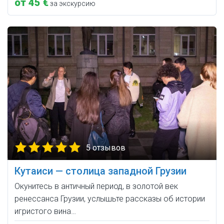
от 45 €
за экскурсию
5 отзывов
Кутаиси — столица западной Грузии
Окунитесь в античный период, в золотой век
ренессанса Грузии, услышьте рассказы об истории
игристого вина…