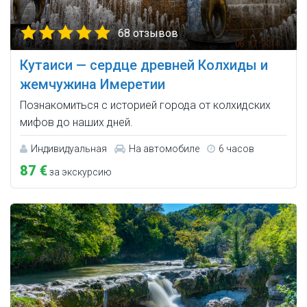
68 отзывов
Кутаиси — сердце древней Колхиды и
жемчужина Имеретии
Познакомиться с историей города от колхидских
мифов до наших дней.
Индивидуальная
На автомобиле
6 часов
87 €
за экскурсию