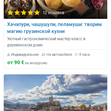
12 отзывов
Хачапури, чашушули, пеламуши: творим
магию грузинской кухни
Уютный гастрономический мастер-класс в
деревенском доме.
Индивидуальная
На автомобиле
4 часа
от 90 €
за экскурсию