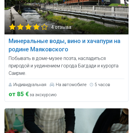
4 отзыва
Минеральные воды, вино и хачапури на
родине Маяковского
Побывать в доме-музее поэта, насладиться
природой и уединением города Багдади и курорта
Саирме.
Индивидуальная
На автомобиле
5 часов
от 85 €
за экскурсию