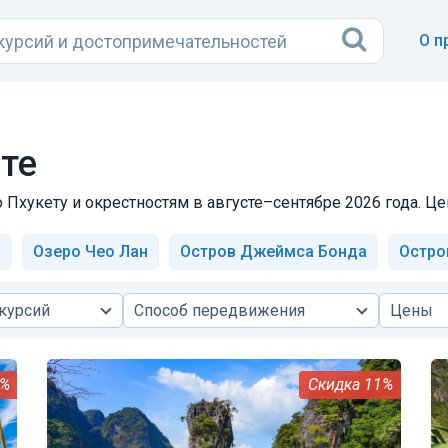
О п
те
Пхукету и окрестностям в августе–сентябре 2026 года. Цен
ы
Озеро Чео Лан
Остров Джеймса Бонда
Остро
курсий
Способ передвижения
Цены
0%
11%