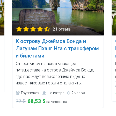
21 отзыв
К острову Джеймса Бонда и
Лагунам Пханг Нга с трансфером
и билетами
Отправьтесь в захватывающее
путешествие на остров Джеймса Бонда,
где вас ждут великолепные виды на
известняковые горы и сталактиты.
Групповая
На катере
9 часов
77 $
68,53 $
за человека