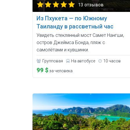
13 отзывов
Из Пхукета — по Южному
Таиланду в рассветный час
Увидеть стеклянный мост Самет Нангши,
остров Джеймса Бонда, пляж с
самолётами и кувшинки.
Групповая
На автобусе
10 часов
99 $
за человека