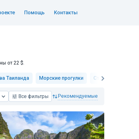
роекте
Помощь
Контакты
ы от 22 $.
ва Таиланда
Морские прогулки
Старый город
рекомендуемые
Все
фильтры