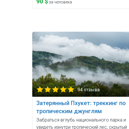
90 $
за человека
94 отзыва
Затерянный Пхукет: треккинг по
тропическим джунглям
Забраться вглубь национального парка и
увидеть изнутри тропический лес, скрытый