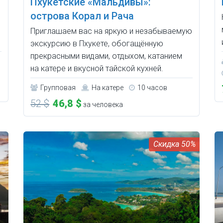
Пхукетские «Мальдивы»:
острова Корал и Рача
Приглашаем вас на яркую и незабываемую
экскурсию в Пхукете, обогащённую
прекрасными видами, отдыхом, катанием
на катере и вкусной тайской кухней.
Групповая
На катере
10 часов
52 $
46,8 $
за человека
50%