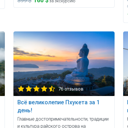
399 $
160 $
за экскурсию
76 отзывов
Всё великолепие Пхукета за 1
день!
Главные достопримечательности, традиции
и культура райского острова на