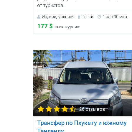
от туристов.
Индивидуальная
Пешая
1 час 30 мин.
177 $
за экскурсию
26 отзывов
Трансфер по Пхукету и южному
Таиланду