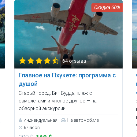
60%
64 отзыва
Главное на Пхукете: программа с
душой
Старый город, Биг Будда, пляж с
самолётами и многое другое — на
обзорной экскурсии.
Индивидуальная
На автомобиле
6 часов