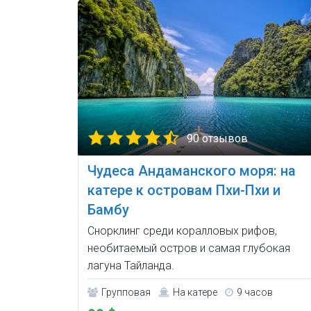
90 отзывов
Чудеса Андаманского моря: на
катере к островам Пхи-Пхи и
Бамбу
Снорклинг среди коралловых рифов,
необитаемый остров и самая глубокая
лагуна Тайланда.
Групповая
На катере
9 часов