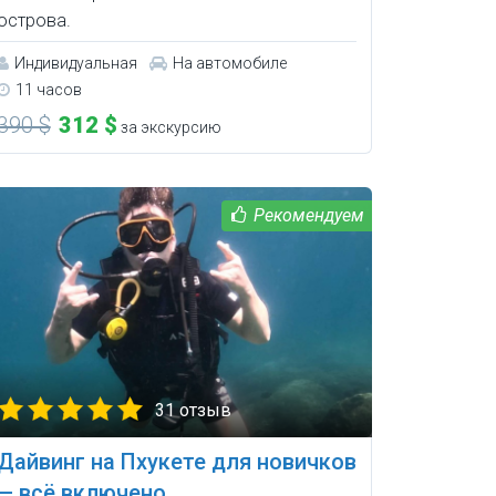
острова.
Индивидуальная
На автомобиле
11 часов
390 $
312 $
за экскурсию
31 отзыв
Дайвинг на Пхукете для новичков
— всё включено