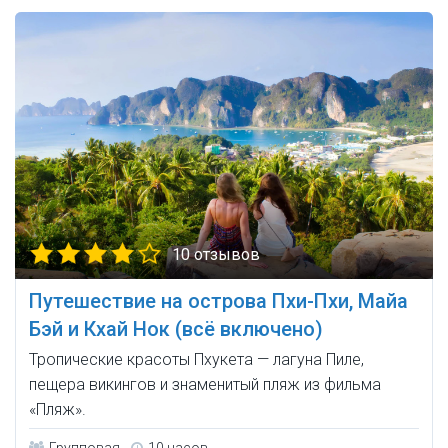
10 отзывов
Путешествие на острова Пхи-Пхи, Майа
Бэй и Кхай Нок (всё включено)
Тропические красоты Пхукета — лагуна Пиле,
пещера викингов и знаменитый пляж из фильма
«Пляж».
Групповая
10 часов