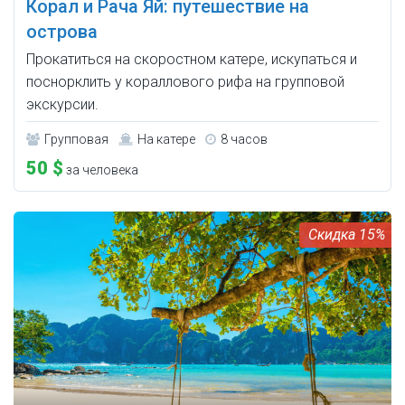
Корал и Рача Яй: путешествие на
острова
Прокатиться на скоростном катере, искупаться и
поснорклить у кораллового рифа на групповой
экскурсии.
Групповая
На катере
8 часов
50 $
за человека
15%