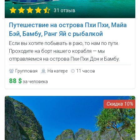
31 отзыв
Путешествие на острова Пхи Пхи, Майа
Бэй, Бамбу, Ранг Яй с рыбалкой
Если вы хотите побывать в раю, то нам по пути.
Проходите на борт нашего корабля — мы
отправляемся на острова Пхи-Пхи Дон и Бамбу.
Групповая
На катере
11 часов
88 $
за человека
10%