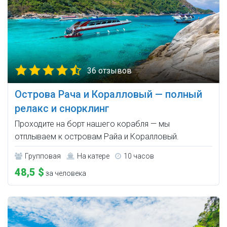
36 отзывов
Острова Рача и Коралловый — полный
релакс и снорклинг
Проходите на борт нашего корабля — мы
отплываем к островам Райа и Коралловый.
Групповая
На катере
10 часов
48,5 $
за человека