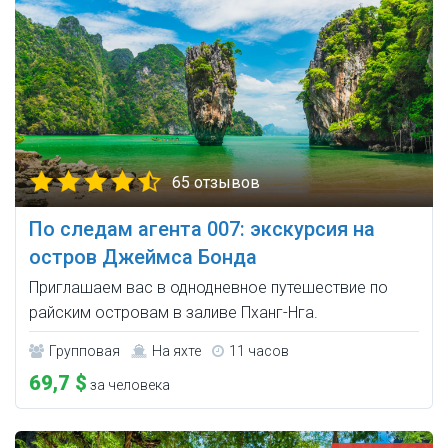
65 отзывов
По следам агента 007: экскурсия на
остров Джеймса Бонда
Приглашаем вас в однодневное путешествие по
райским островам в заливе Пханг-Нга.
Групповая
На яхте
11 часов
69,7 $
за человека