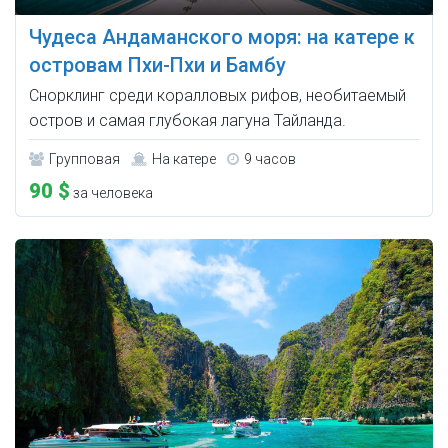
Чудеса Андаманского моря: на катере к
островам Пхи-Пхи и Бамбу
Снорклинг среди коралловых рифов, необитаемый
остров и самая глубокая лагуна Тайланда.
Групповая
На катере
9 часов
90 $
за человека