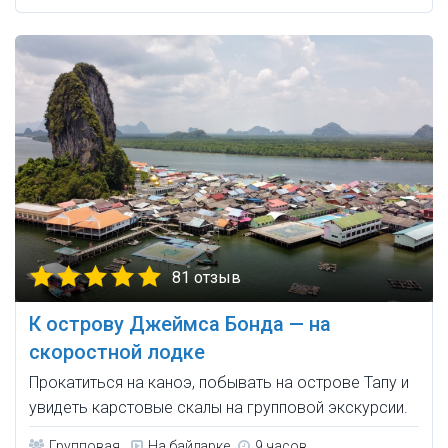
81 отзыв
К острову Джеймса Бонда — на
скоростной лодке
Прокатиться на каноэ, побывать на острове Тапу и
увидеть карстовые скалы на групповой экскурсии.
Групповая
На байдарке
9 часов