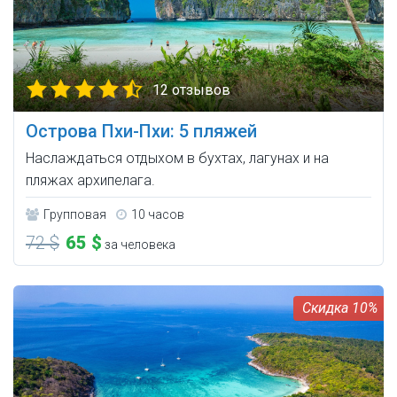
12 отзывов
Острова Пхи-Пхи: 5 пляжей
Наслаждаться отдыхом в бухтах, лагунах и на
пляжах архипелага.
Групповая
10 часов
72 $
65 $
за человека
10%