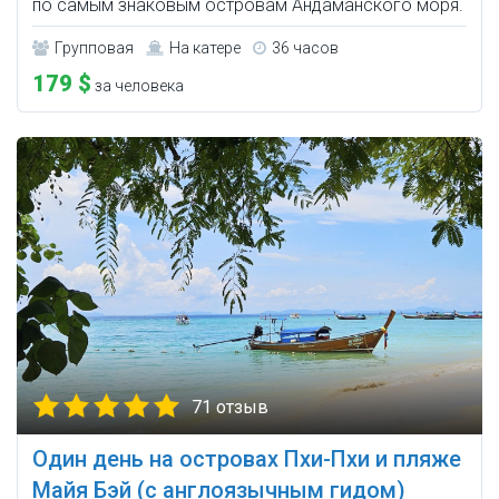
по самым знаковым островам Андаманского моря.
Групповая
На катере
36 часов
179 $
за человека
71 отзыв
Один день на островах Пхи-Пхи и пляже
Майя Бэй (с англоязычным гидом)