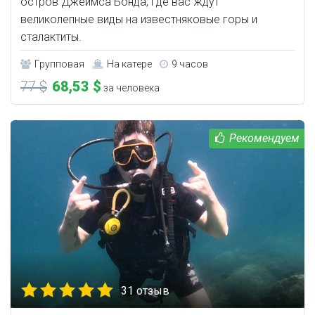
остров Джеймса Бонда, где вас ждут
великолепные виды на известняковые горы и
сталактиты.
Групповая
На катере
9 часов
77 $
68,53 $
за человека
31 отзыв