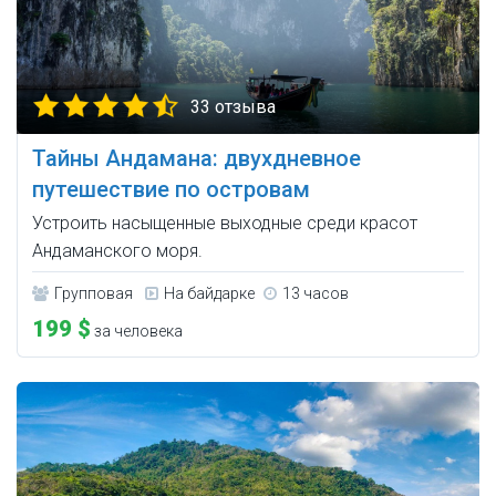
33 отзыва
Тайны Андамана: двухдневное
путешествие по островам
Устроить насыщенные выходные среди красот
Андаманского моря.
Групповая
На байдарке
13 часов
199 $
за человека