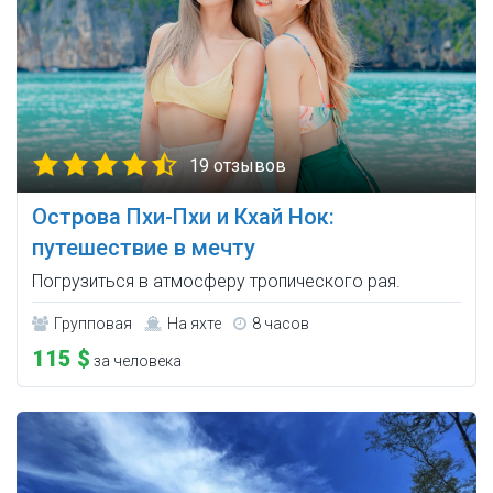
19 отзывов
Острова Пхи-Пхи и Кхай Нок:
путешествие в мечту
Погрузиться в атмосферу тропического рая.
Групповая
На яхте
8 часов
115 $
за человека