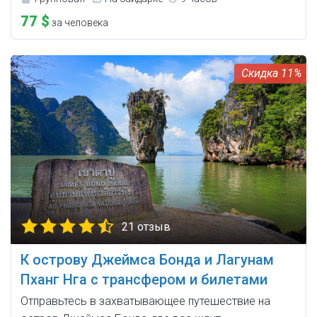
77 $
за человека
11%
21 отзыв
К острову Джеймса Бонда и Лагунам
Пханг Нга с трансфером и билетами
Отправьтесь в захватывающее путешествие на