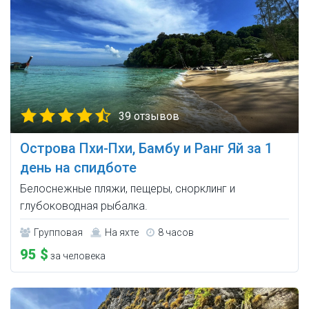
39 отзывов
Острова Пхи-Пхи, Бамбу и Ранг Яй за 1
день на спидботе
Белоснежные пляжи, пещеры, снорклинг и
глубоководная рыбалка.
Групповая
На яхте
8 часов
95 $
за человека