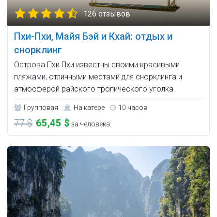
126 отзывов
Пхи-Пхи, Майя Бэй и Кхай: отдых и
снорклинг
Острова Пхи Пхи известны своими красивыми
пляжами, отличными местами для снорклинга и
атмосферой райского тропического уголка.
Групповая
На катере
10 часов
77 $
65,45 $
за человека