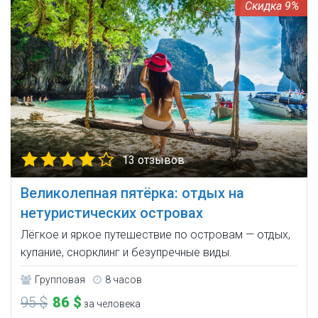
9%
13 отзывов
Великолепная пятёрка: отдых на
нетуристических островах
Лёгкое и яркое путешествие по островам — отдых,
купание, снорклинг и безупречные виды.
Групповая
8 часов
95 $
86 $
за человека