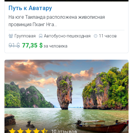
Путь к Аватару
На юге Таиланда расположена живописная
провинция Пханг Нга…
Групповая
Автобусно-пешеходная
11 часов
91 $
77,35 $
за человека
10 отзывов