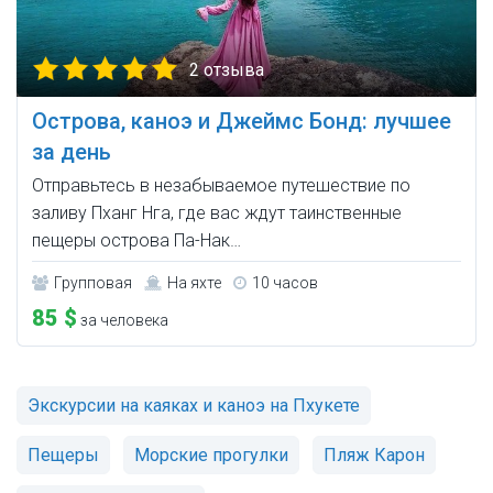
2 отзыва
Острова, каноэ и Джеймс Бонд: лучшее
за день
Отправьтесь в незабываемое путешествие по
заливу Пханг Нга, где вас ждут таинственные
пещеры острова Па-Нак…
Групповая
На яхте
10 часов
85 $
за человека
Экскурсии на каяках и каноэ на Пхукете
Пещеры
Морские прогулки
Пляж Карон