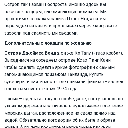
Остров так назван неспроста: именно здесь вы
посетите пещеры, напоминающие комнаты. Мы
прокатимся к скалам залива Пханг Нга, а затем
пересядем на каноэ и проплывём через мангровые
заросли под скалистыми сводами.
Дополнительные локации по желанию
Остров Джеймса Бонда
, он же Ко Тапу («глаз краба»).
Высадимся на соседнем острове Кхао Пинг Канн,
чтобы сделать сделать яркие фотографии с самым
запоминающимся пейзажем Таиланда, купить
сувениры и найти место, где снимали фильм «Человек
с золотым пистолетом» 1974 года.
Паньи
— здесь вы вкусно пообедаете, прогуляетесь по
улочкам деревни и заглянете в аутентичное поселение
морских цыган, расположенное на сваях прямо над
водой. Обязательно поговорим об их быте и образе
жизни. А по пути посмотрим наскальные рисунки,