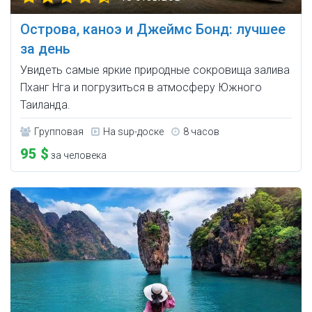
Острова, каноэ и Джеймс Бонд: лучшее
за день
Увидеть самые яркие природные сокровища залива
Пханг Нга и погрузиться в атмосферу Южного
Таиланда.
Групповая
На sup-доске
8 часов
95 $
за человека