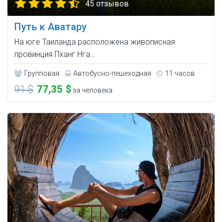
45 отзывов
Путь к Аватару
На юге Таиланда расположена живописная
провинция Пханг Нга…
Групповая
Автобусно-пешеходная
11 часов
91 $
77,35 $
за человека