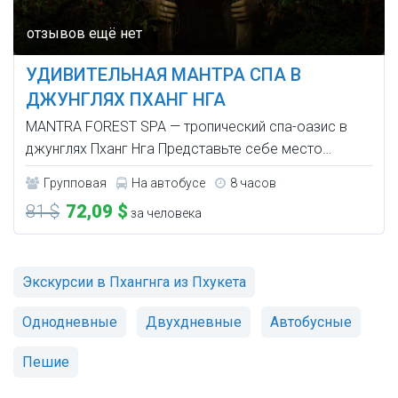
УДИВИТЕЛЬНАЯ МАНТРА СПА В
ДЖУНГЛЯХ ПХАНГ НГА
MANTRA FOREST SPA — тропический спа-оазис в
джунглях Пханг Нга Представьте себе место…
Групповая
На автобусе
8 часов
81 $
72,09 $
за человека
Экскурсии в Пхангнга из Пхукета
Однодневные
Двухдневные
Автобусные
Пешие