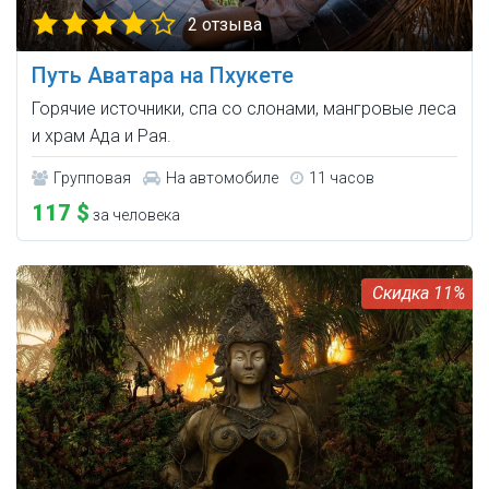
2 отзыва
Путь Аватара на Пхукете
Горячие источники, спа со слонами, мангровые леса
и храм Ада и Рая.
Групповая
На автомобиле
11 часов
117 $
за человека
11%