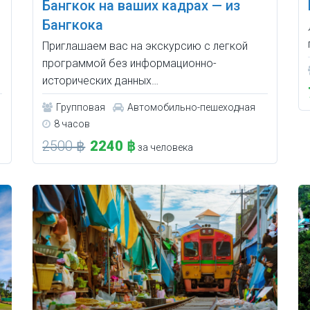
Бангкок на ваших кадрах — из
Бангкока
Приглашаем вас на экскурсию с легкой
программой без информационно-
исторических данных…
Групповая
Автомобильно-пешеходная
8 часов
2500 ฿
2240 ฿
за человека