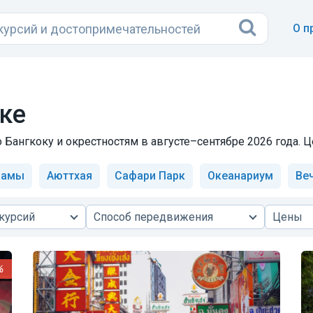
О п
ке
Бангкоку и окрестностям в августе–сентябре 2026 года. Це
рамы
Аюттхая
Сафари Парк
Океанариум
Ве
курсий
Способ передвижения
Цены
%