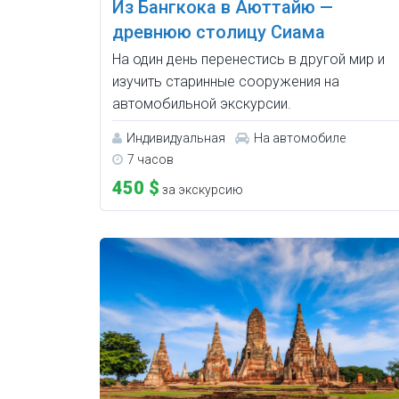
Из Бангкока в Аюттайю —
древнюю столицу Сиама
На один день перенестись в другой мир и
изучить старинные сооружения на
автомобильной экскурсии.
Индивидуальная
На автомобиле
7 часов
450 $
за экскурсию