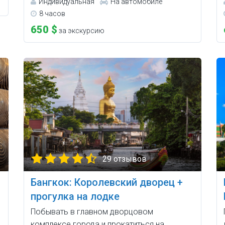
Индивидуальная
На автомобиле
8 часов
650 $
за экскурсию
29 отзывов
Бангкок: Королевский дворец +
прогулка на лодке
Побывать в главном дворцовом
комплексе города и прокатиться на