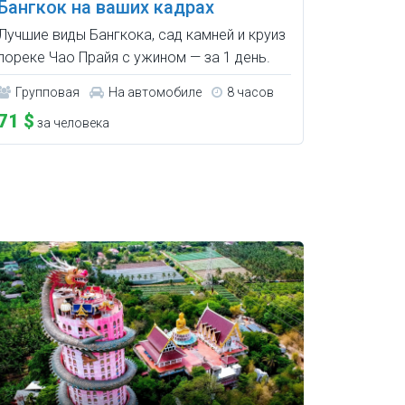
Бангкок на ваших кадрах
Лучшие виды Бангкока, сад камней и круиз
пореке Чао Прайя c ужином — за 1 день.
Групповая
На автомобиле
8 часов
71 $
за человека