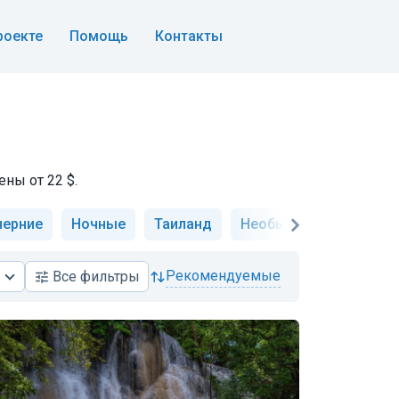
роекте
Помощь
Контакты
ны от 22 $.
черние
Ночные
Таиланд
Необычные
Истори
рекомендуемые
Все
фильтры