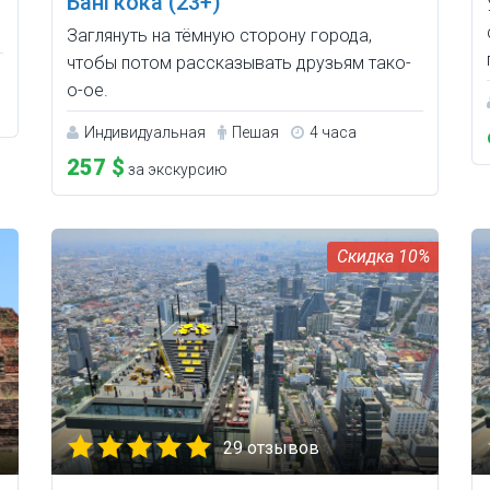
Бангкока (23+)
Заглянуть на тёмную сторону города,
чтобы потом рассказывать друзьям тако-
о-ое.
Индивидуальная
Пешая
4 часа
257 $
за экскурсию
10%
29 отзывов