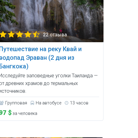
22 отзыва
Путешествие на реку Квай и
водопад Эраван (2 дня из
Бангкока)
Исследуйте заповедные уголки Таиланда —
от древних храмов до термальных
источников.
Групповая
На автобусе
13 часов
97 $
за человека