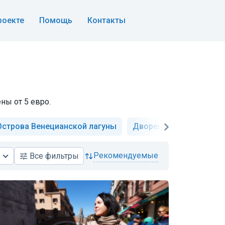
роекте
Помощь
Контакты
ны от 5 евро.
Острова Венецианской лагуны
Дворец дожей
Ост
рекомендуемые
Все
фильтры