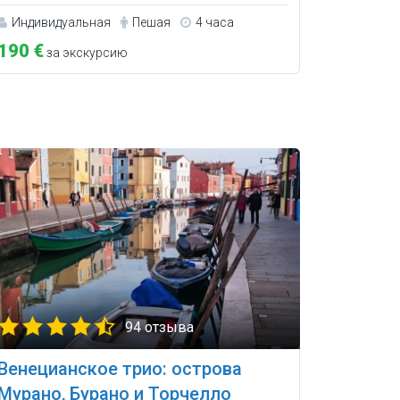
Индивидуальная
Пешая
4 часа
190 €
за экскурсию
94 отзыва
Венецианское трио: острова
Мурано, Бурано и Торчелло