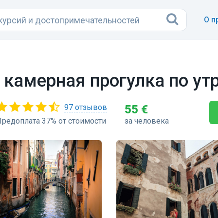
О п
 камерная прогулка по ут
97 отзывов
55 €
Предоплата 37% от стоимости
за человека