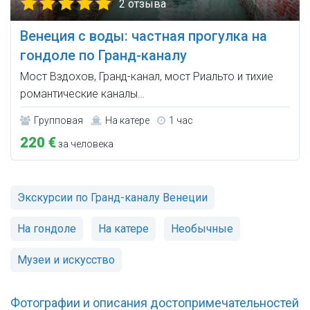
2 отзыва
Венеция с воды: частная прогулка на
гондоле по Гранд-каналу
Мост Вздохов, Гранд-канал, мост Риальто и тихие
романтические каналы…
Групповая
На катере
1 час
220 €
за человека
Экскурсии по Гранд-каналу Венеции
На гондоле
На катере
Необычные
Музеи и искусство
Фотографии и описания достопримечательностей