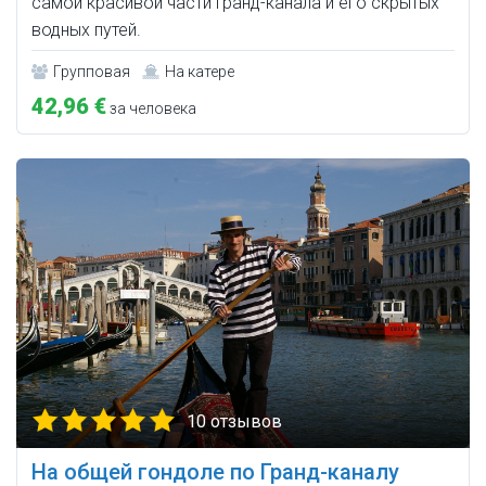
самой красивой части Гранд-канала и его скрытых
водных путей.
Групповая
На катере
42,96 €
за человека
10 отзывов
На общей гондоле по Гранд-каналу