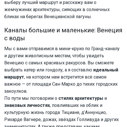
выберу лучший маршрут и расскажу вам о
жемчужинах архитектуры, сияющих в солнечных
бликах на берегах Венецианской лагуны.
Каналы большие и маленькие: Венеция
с воды
Мы с вами отправимся в мини-круиз по Гранд-каналу
и другим живописным местам, чтобы увидеть
Венецию с самых красивых ракурсов. Вы сможете
выбрать катер или гондолу, а я составлю
идеальный
маршрут
, на котором нам встретится всё самое
важное — от площади Сан-Марко до тихих городских
закоулков.
По пути мы поговорим о
стилях архитектуры
и
знаковых личностях
, повлиявших на облик и
культурную жизнь города: Тициане, д’Аннунцио,
Рихарде Вагнере, дожах, звёздах Голливуда и других
знаменитостях. А также представим, какими