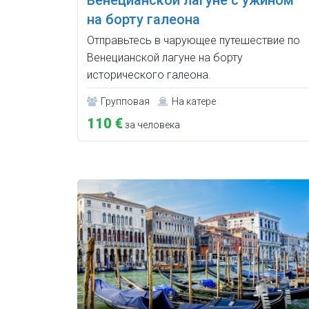
Венецианской лагуне с ужином
на борту галеона
Отправьтесь в чарующее путешествие по
Венецианской лагуне на борту
исторического галеона.
Групповая
На катере
110 €
за человека