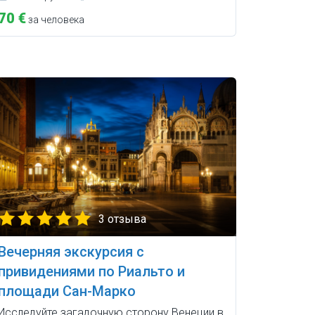
70 €
за человека
3 отзыва
Вечерняя экскурсия с
привидениями по Риальто и
площади Сан-Марко
Исследуйте загадочную сторону Венеции в