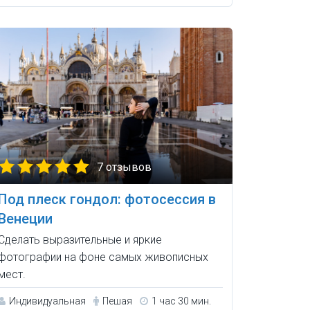
7 отзывов
Под плеск гондол: фотосессия в
Венеции
Сделать выразительные и яркие
фотографии на фоне самых живописных
мест.
Индивидуальная
Пешая
1 час 30 мин.