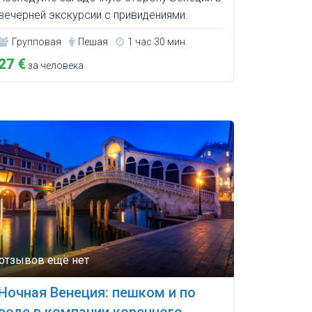
вечерней экскурсии с привидениями.
Групповая
Пешая
1 час 30 мин.
27 €
за человека
Ночная Венеция: пешком и по