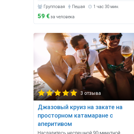
Групповая
Пешая
1 час 30 мин.
59 €
за человека
3 отзыва
Джазовый круиз на закате на
просторном катамаране с
аперитивом
Насладитесь неспешной 90-минутной