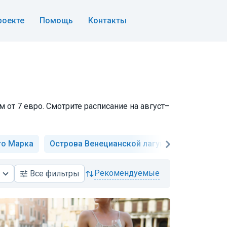
роекте
Помощь
Контакты
 от 7 евро. Смотрите расписание на август–
го Марка
Острова Венецианской лагуны
Дворец д
рекомендуемые
Все
фильтры