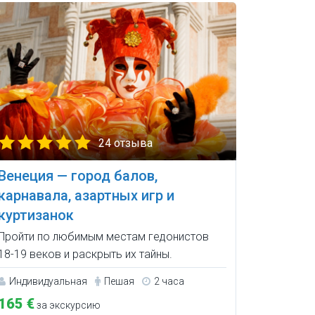
24 отзыва
Венеция — город балов,
карнавала, азартных игр и
куртизанок
Пройти по любимым местам гедонистов
18-19 веков и раскрыть их тайны.
Индивидуальная
Пешая
2 часа
165 €
за экскурсию