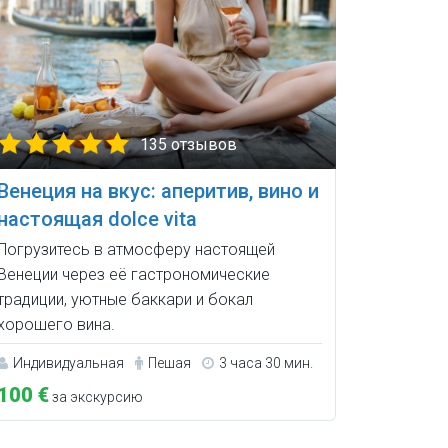
135 отзывов
Венеция на вкус: аперитив, вино и
настоящая dolce vita
Погрузитесь в атмосферу настоящей
Венеции через её гастрономические
традиции, уютные баккари и бокал
хорошего вина.
Индивидуальная
Пешая
3 часа 30 мин.
100 €
за экскурсию