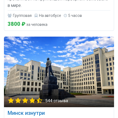
в мире.
Групповая
На автобусе
5 часов
3800 ₽
за человека
544 отзыва
Минск изнутри