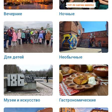
Вечерние
Ночные
Для детей
Необычные
Музеи и искусство
Гастрономические