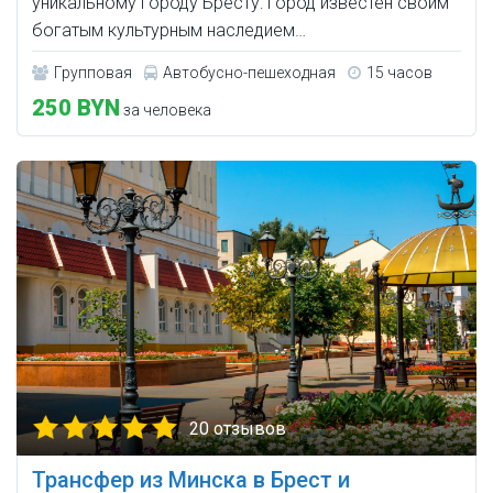
уникальному городу Бресту: город известен своим
богатым культурным наследием…
Групповая
Автобусно-пешеходная
15 часов
250 BYN
за человека
20 отзывов
Трансфер из Минска в Брест и