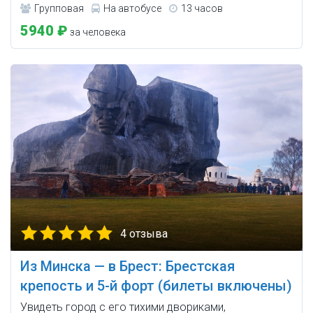
Групповая
На автобусе
13 часов
5940 ₽
за человека
4 отзыва
Из Минска — в Брест: Брестская
крепость и 5-й форт (билеты включены)
Увидеть город с его тихими двориками,