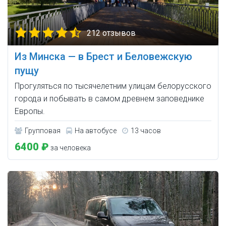
212 отзывов
Из Минска — в Брест и Беловежскую
пущу
Прогуляться по тысячелетним улицам белорусского
города и побывать в самом древнем заповеднике
Европы.
Групповая
На автобусе
13 часов
6400 ₽
за человека