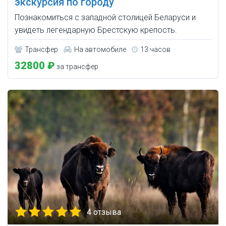
экскурсия по городу
Познакомиться с западной столицей Беларуси и
увидеть легендарную Брестскую крепость.
Трансфер
На автомобиле
13 часов
32800 ₽
за трансфер
4 отзыва