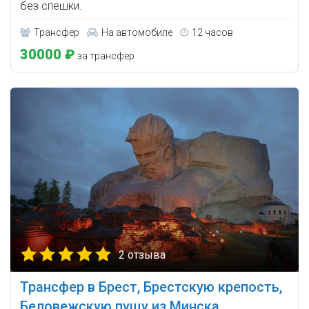
без спешки.
Трансфер
На автомобиле
12 часов
30000 ₽
за трансфер
2 отзыва
Трансфер в Брест, Брестскую крепость,
Беловежскую пущу из Минска