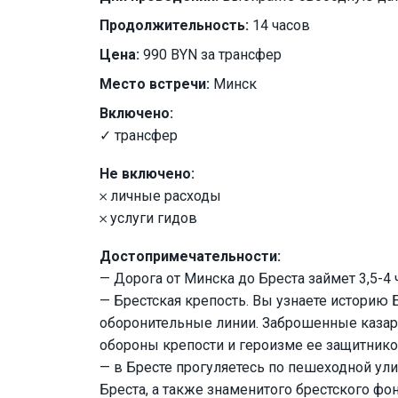
Продолжительность:
14 часов
Цена:
990 BYN за трансфер
Место встречи:
Минск
Включено:
✓ трансфер
Не включено:
𐄂 личные расходы
𐄂 услуги гидов
Достопримечательности:
— Дорога от Минска до Бреста займет 3,5-4 ч
— Брестская крепость. Вы узнаете историю 
оборонительные линии. Заброшенные каза
обороны крепости и героизме ее защитник
— в Бресте прогуляетесь по пешеходной ул
Бреста, а также знаменитого брестского ф