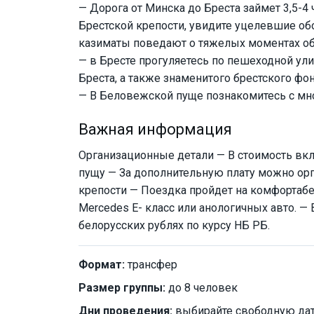
— Дорога от Минска до Бреста займет 3,5-4 
Брестской крепости, увидите уцелевшие о
казиматы поведают о тяжелых моментах об
— в Бресте прогуляетесь по пешеходной ул
Бреста, а также знаменитого брестского ф
— В Беловежской пуще познакомитесь с мн
Важная информация
Организационные детали — В стоимость вк
пущу — За дополнительную плату можно орг
крепости — Поездка пройдет на комфортабе
Mercedes E- класс или анологичных авто. —
белорусских рублях по курсу НБ РБ.
Формат:
трансфер
Размер группы:
до 8 человек
Дни проведения:
выбирайте свободную дат