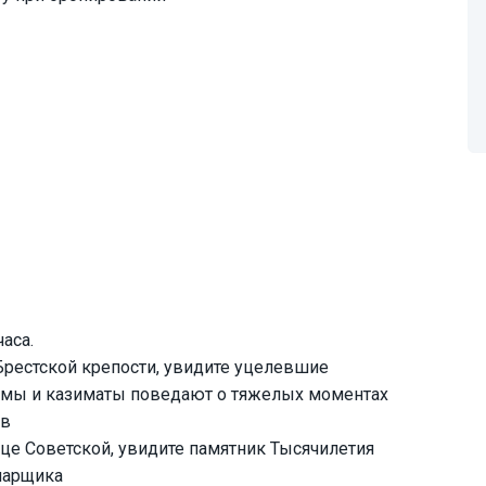
аса.
Брестской крепости, увидите уцелевшие
рмы и казиматы поведают о тяжелых моментах
ов
ице Советской, увидите памятник Тысячилетия
онарщика