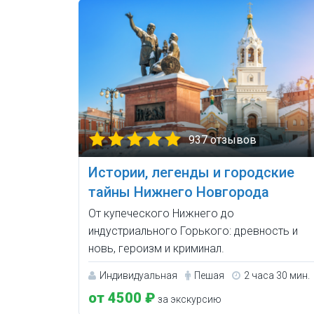
937 отзывов
Истории, легенды и городские
тайны Нижнего Новгорода
От купеческого Нижнего до
индустриального Горького: древность и
новь, героизм и криминал.
Индивидуальная
Пешая
2 часа 30 мин.
от 4500 ₽
за экскурсию