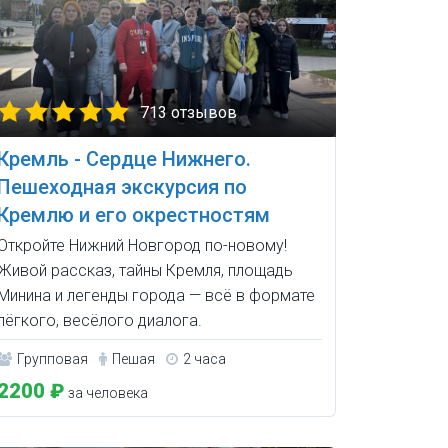
713 отзывов
Кремль - Сердце Нижнего.
Пешеходная экскурсия по
Кремлю и его окрестностям
Откройте Нижний Новгород по-новому!
Живой рассказ, тайны Кремля, площадь
Минина и легенды города — всё в формате
лёгкого, весёлого диалога.
Групповая
Пешая
2 часа
2200 ₽
за человека