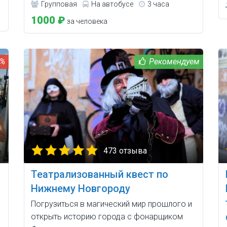
Групповая
На автобусе
3 часа
1000 ₽
за человека
0%
473 отзыва
Театрализованный квест по
Нижнему Новгороду
Погрузиться в магический мир прошлого и
открыть историю города с фонарщиком