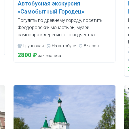
Автобусная экскурсия
«Самобытный Городец»
Погулять по древнему городу, посетить
Феодоровский монастырь, музеи
самовара и деревянного зодчества.
Групповая
На автобусе
8 часов
2800 ₽
за человека