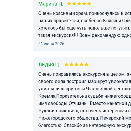
Марина П.
Очень красивый храм, прикоснулись к истории, очень интересно было увидеть бюсты
наших правителей, особенно Княгини Оль
хотелось бы еще чуть подольше погулять 
такая экскурсия!!! Всем рекомендую одно
31 июля 2026
Лидия Ц.
Очень понравилась экскурсия в целом, экскурсовод Владимир эмоционально и со знанием
своего дела построил маршрут увлекате
удивлялись крутости Чкаловской лестни
Кремля.Поразительна судьба нижегородц
имя свободы Отчизны. Вместо канатной 
Рукавишниковых, это очень интересная э
Нижегородского общества. Печерский мон
благостью. Спасибо за интересную экск