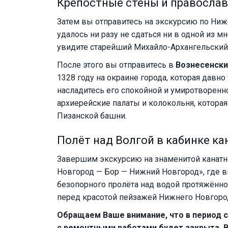
Крепостные стены и правосла
Затем вы отправитесь на экскурсию по Ниж
удалось ни разу не сдаться ни в одной из м
увидите старейший Михайло-Архангельский 
После этого вы отправитесь в
Вознесенски
1328 году на окраине города, которая давно
насладитесь его спокойной и умиротворенно
архиерейские палаты и колокольня, котора
Пизанской башни.
Полёт над Волгой в кабинке ка
Завершим экскурсию на знаменитой канатно
Новгород — Бор — Нижний Новгород», где 
безопорного пролёта над водой протяжённос
перед красотой пейзажей Нижнего Новгоро
Обращаем Ваше внимание, что в период с 1
с ремонтными работами будет закрыта. 