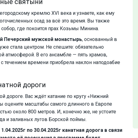
вные святыни
егородскому кремлю XVI века и узнаете, как ему
ногочисленных осад за всё это время. Вы также
собор, где покоится прах Козьмы Минина.
й Печерский мужской монастырь
, основанный в
 уже стала центром. Не спешите: обязательно
й атмосферой. В его ансамбле — пять храмов,
я с течением времени приобрела наклон наподоабие
натной дороги
й дороге. Вас ждёт катание по кругу «Нижний
вы оцените масштабы самого длинного в Европе
тью около 800 метров. И, конечно же, не устоите
да и заливных лугов Борской поймы.
.04.2025г по 30.04.2025г канатная дорога в связи
Вместо её посещения в программе будет