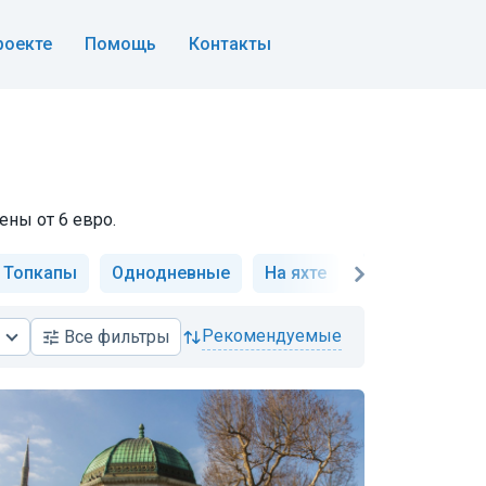
роекте
Помощь
Контакты
ены от 6 евро.
 Топкапы
Однодневные
На яхте
Айя-София
рекомендуемые
Все
фильтры