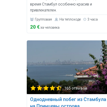
время Стамбул особенно красив и
привлекателен.
Групповая
На теплоходе
3 часа
20 €
за человека
165 отзывов
Однодневный побег из Стамбула
на Принцевы острова