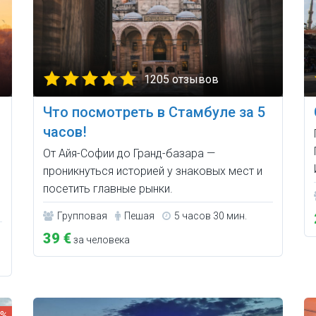
1205 отзывов
Что посмотреть в Стамбуле за 5
часов!
От Айя-Софии до Гранд-базара —
проникнуться историей у знаковых мест и
посетить главные рынки.
Групповая
Пешая
5 часов 30 мин.
39 €
за человека
4%