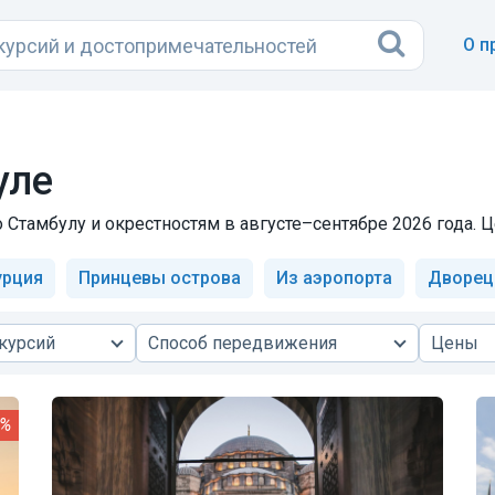
О п
уле
 Стамбулу и окрестностям в августе–сентябре 2026 года. Ц
урция
Принцевы острова
Из аэропорта
Дворец
курсий
Способ передвижения
Цены
4%