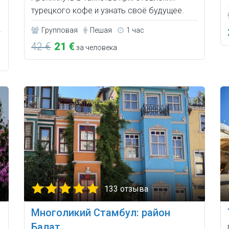
турецкого кофе и узнать своё будущее.
Групповая
Пешая
1 час
42 €
21 €
за человека
133 отзыва
Многоликий Стамбул: район
Балат