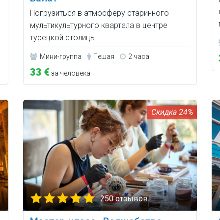
Погрузиться в атмосферу старинного
мультикультурного квартала в центре
турецкой столицы.
Мини-группа
Пешая
2 часа
33 €
за человека
24%
250 отзывов