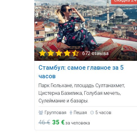
672 отзыва
Стамбул: самое главное за 5
часов
Парк Гюльхане, площадь Султанахмет,
Цистерна Базилика, Голубая мечеть,
Сулеймание и базары.
Групповая
Пешая
5 часов
46 €
35 €
за человека