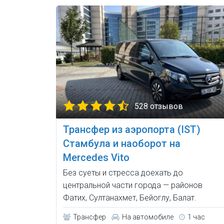
528 отзывов
Трансфер из аэропорта (IST)
Стамбула и наоборот на
Mercedes Vito
Без суеты и стресса доехать до
центральной части города — районов
Фатих, Султанахмет, Бейоглу, Балат.
Трансфер
На автомобиле
1 час