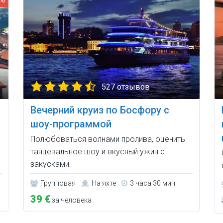
527 отзывов
Вечерний круиз по Босфору с
шоу-программой
Полюбоваться волнами пролива, оценить
танцевальное шоу и вкусный ужин с
закусками.
Групповая
На яхте
3 часа 30 мин.
39 €
за человека