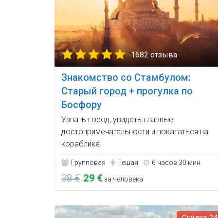
1682 отзыва
Знакомство со Стамбулом:
Старый город + прогулка по
Босфору
Узнать город, увидеть главные
достопримечательности и покататься на
кораблике.
Групповая
Пешая
6 часов 30 мин.
38 €
29 €
за человека
2