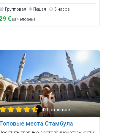
Групповая
Пешая
5 часов
29 €
за человека
420 отзывов
Топовые места Стамбула
Посетить главные достопримечательности