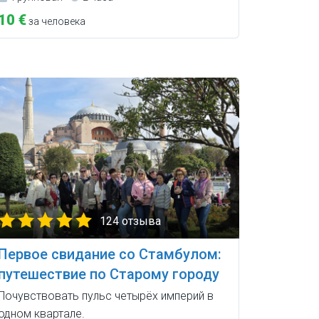
10 €
за человека
124 отзыва
Первое свидание со Стамбулом:
путешествие по Старому городу
Почувствовать пульс четырёх империй в
одном квартале.