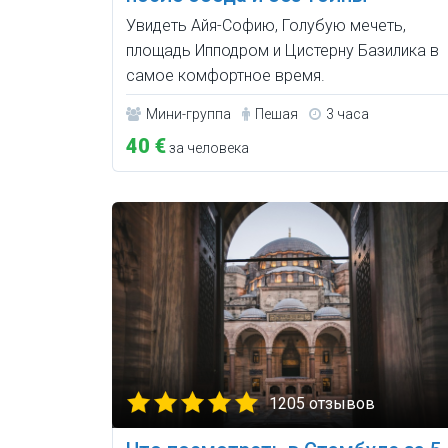
Увидеть Айя-Софию, Голубую мечеть,
площадь Ипподром и Цистерну Базилика в
самое комфортное время.
Мини-группа
Пешая
3 часа
40 €
за человека
1205 отзывов