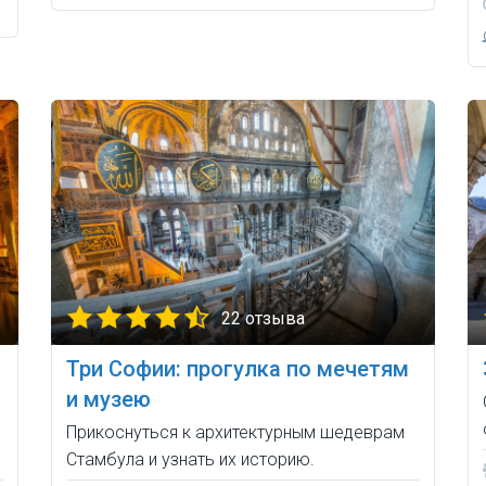
22 отзыва
Три Софии: прогулка по мечетям
и музею
Прикоснуться к архитектурным шедеврам
Стамбула и узнать их историю.