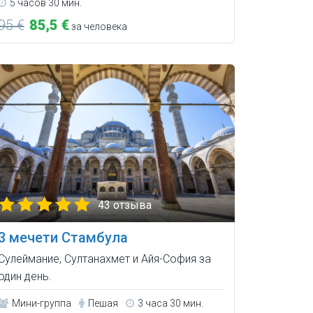
5 часов 30 мин.
95 €
85,5 €
за человека
43 отзыва
3 мечети Стамбула
Сулеймание, Султанахмет и Айя-София за
один день.
Мини-группа
Пешая
3 часа 30 мин.