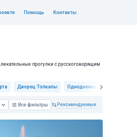
роекте
Помощь
Контакты
 увлекательные прогулки с русскоговорящим
рта
Дворец Топкапы
Однодневные
На яхте
рекомендуемые
Все
фильтры