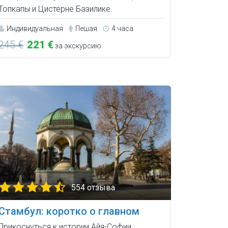
Топкапы и Цистерне Базилике.
Индивидуальная
Пешая
4 часа
245 €
221 €
за экскурсию
554 отзыва
Стамбул: коротко о главном
Прикоснуться к истории Айя-Софии,