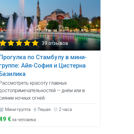
39 отзывов
Прогулка по Стамбулу в мини-
группе: Айя-София и Цистерна
Базилика
Рассмотреть красоту главных
достопримечательностей — днём или в
сиянии ночных огней.
Мини-группа
Пешая
2 часа
49 €
за человека