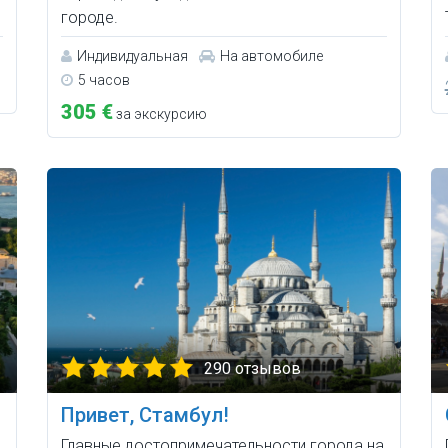
городе.
Индивидуальная
На автомобиле
5 часов
305 €
за экскурсию
290 отзывов
Привет, Стамбул!
Главные достопримечательности города на