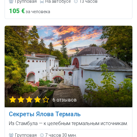
Групповая
На автобусе
13 часов
105 €
за человека
6 отзывов
Секреты Ялова Термаль
Из Стамбула — к целебным термальным источникам.
Групповая
7 часов 30 мин.