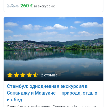
273 €
260 €
за экскурсию
2 отзыва
Стамбул: однодневная экскурсия в
Сапанджу и Машукие — природа, отдых
и обед
Откройте для себя озеро Сапанджа и Машукие во