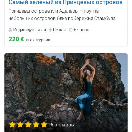
Самый зеленый из Принцевых островов
Принцевы острова или Адалары — группа
небольших островов близ побережья Стамбула.
Индивидуальная
Пешая
6 часов
220 €
за экскурсию
5 отзывов