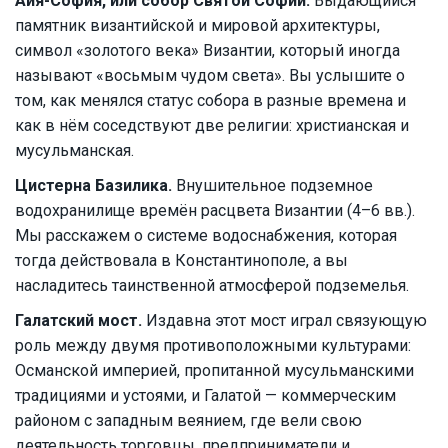
Айя-София, или собор Святой Софии.
Bыдающийся
памятник византийской и мировой архитектуры,
символ «золотого века» Византии, который иногда
называют «восьмым чудом света». Вы услышите о
том, как менялся статус собора в разные времена и
как в нём соседствуют две религии: христианская и
мусульманская.
Цистерна Базилика.
Внушительное подземное
водохранилище времён расцвета Византии (4–6 вв.).
Мы расскажем о системе водоснабжения, которая
тогда действовала в Константинополе, а вы
насладитесь таинственной атмосферой подземелья.
Галатский мост.
Издавна этот мост играл связующую
роль между двумя противоположными культурами:
Османской империей, пропитанной мусульманскими
традициями и устоями, и Галатой — коммерческим
районом с западным веянием, где вели свою
деятельность торговцы, предприниматели и