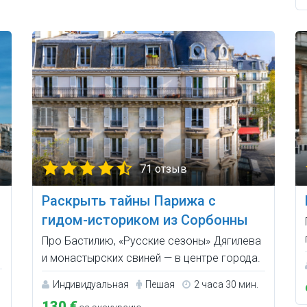
71 отзыв
Раскрыть тайны Парижа с
гидом-историком из Сорбонны
Про Бастилию, «Русские сезоны» Дягилева
и монастырских свиней — в центре города.
Индивидуальная
Пешая
2 часа 30 мин.
130 €