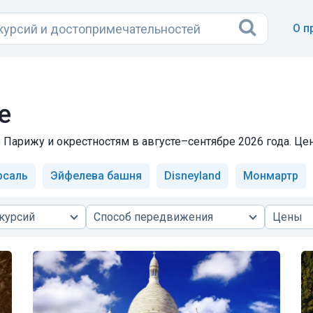
О п
е
 Парижу и окрестностям в августе–сентябре 2026 года. Цен
рсаль
Эйфелева башня
Disneyland
Монмартр
курсий
Способ передвижения
Цены