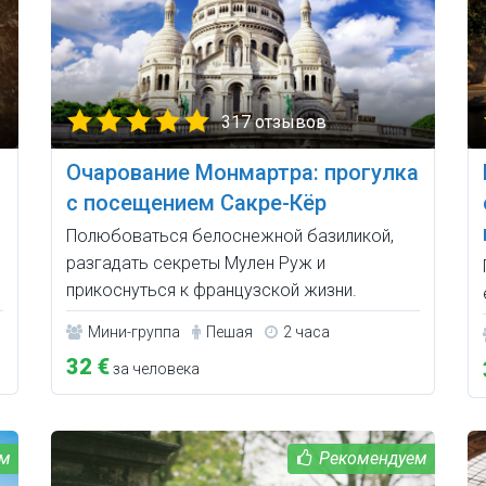
317 отзывов
Очарование Монмартра: прогулка
с посещением Сакре-Кёр
Полюбоваться белоснежной базиликой,
разгадать секреты Мулен Руж и
прикоснуться к французской жизни.
Мини-группа
Пешая
2 часа
32 €
за человека