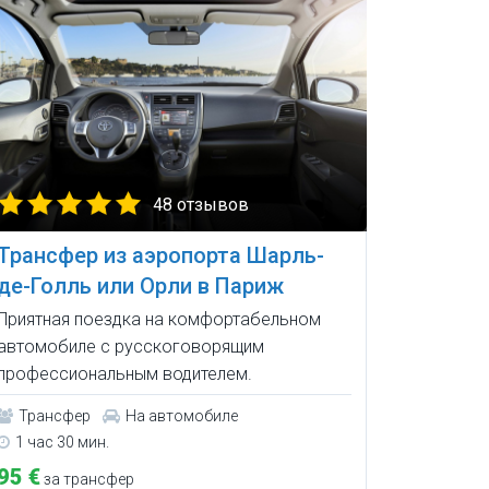
48 отзывов
Трансфер из аэропорта Шарль-
де-Голль или Орли в Париж
Приятная поездка на комфортабельном
автомобиле с русскоговорящим
профессиональным водителем.
Трансфер
На автомобиле
1 час 30 мин.
95 €
за трансфер