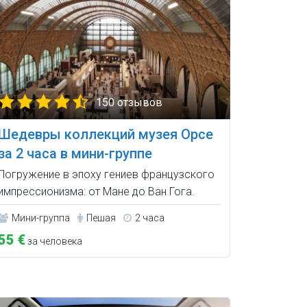
150 отзывов
Шедевры коллекций музея Орсе
за 2 часа в мини-группе
Погружение в эпоху гениев французского
импрессионизма: от Мане до Ван Гога.
Мини-группа
Пешая
2 часа
55 €
за человека