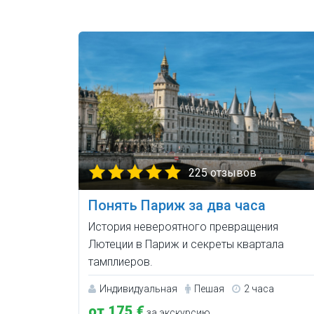
225 отзывов
Понять Париж за два часа
История невероятного превращения
Лютеции в Париж и секреты квартала
тамплиеров.
Индивидуальная
Пешая
2 часа
от 175 €
за экскурсию