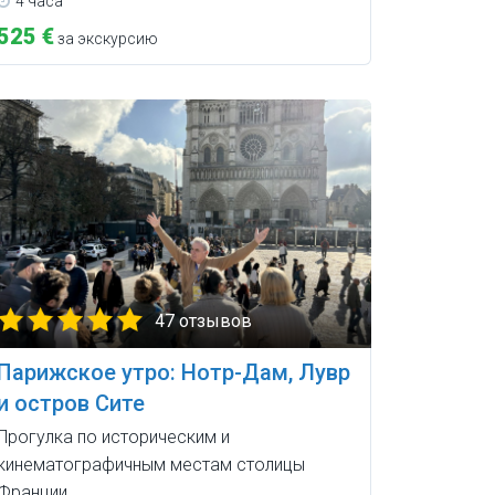
4 часа
525 €
за экскурсию
47 отзывов
Парижское утро: Нотр-Дам, Лувр
и остров Сите
Прогулка по историческим и
кинематографичным местам столицы
Франции.