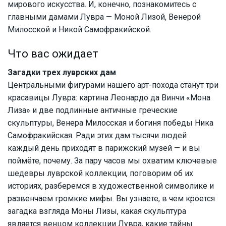
мирового искусства. И, конечно, познакомитесь с
главными дамами Лувра — Моной Лизой, Венерой
Милосской и Никой Самофракийской.
Что вас ожидает
Загадки трех луврских дам
Центральными фигурами нашего арт-похода станут три
красавицы Лувра: картина Леонардо да Винчи «Мона
Лиза» и две подлинные античные греческие
скульптуры, Венера Милосская и богиня победы Ника
Самофракийская. Ради этих дам тысячи людей
каждый день приходят в парижский музей — и вы
поймёте, почему. За пару часов мы охватим ключевые
шедевры луврской коллекции, поговорим об их
историях, разберемся в художественной символике и
развенчаем громкие мифы. Вы узнаете, в чем кроется
загадка взгляда Моны Лизы, какая скульптура
является венцом коллекции Лувра, какие тайны