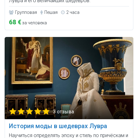
Лувра и его величайших шедевров.
Групповая
Пешая
2 часа
68 €
за человека
3 отзыва
История моды в шедеврах Лувра
Научиться определять эпоху и стиль по причёскам и