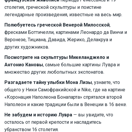
столетия, греческой скульптуры и поистине
легендарные произведения, известные на весь мир.
Полюбуетесь греческой Венерой Милосской
,
фресками Боттичелли, картинами Леонардо да Винчи и
Веронезе, Тициана, Давида, Жерико, Делакруа и
других художников.
Посмотрите на скульптуры Микеланджело и
Антонио Кановы
, самые большие картины Лувра и
множество других любопытных экспонатов.
Разгадаете тайну улыбки Мона Лизы
, узнаете, что
общего у Ники Самофракийской и Nike, где на картине
«Коронация Наполеона Бонапарта» спрятался второй
Наполеон и какие традиции были в Венеции в 16 веке.
Не забудем и историю Лувра
— вы увидите, что
осталось от первой крепости и насладитесь
убранством 16 столетия.