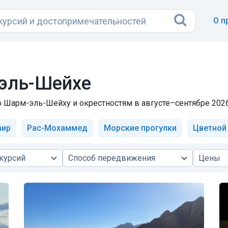
О п
эль-Шейхе
 Шарм-эль-Шейху и окрестностям в августе–сентябре 2026 
аир
Рас-Мохаммед
Морские прогулки
Цветной
курсий
Способ передвижения
Цены