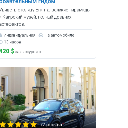
обаятельным гидом
Увидеть столицу Египта, великие пирамиды
и Каирский музей, полный древних
артефактов.
Индивидуальная
На автомобиле
13 часов
420 $
за экскурсию
72 отзыва