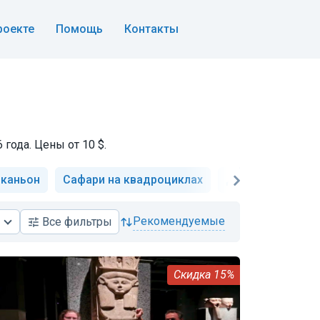
роекте
Помощь
Контакты
года. Цены от 10 $.
 каньон
Сафари на квадроциклах
Дайвинг
Гора
рекомендуемые
Все
фильтры
15%