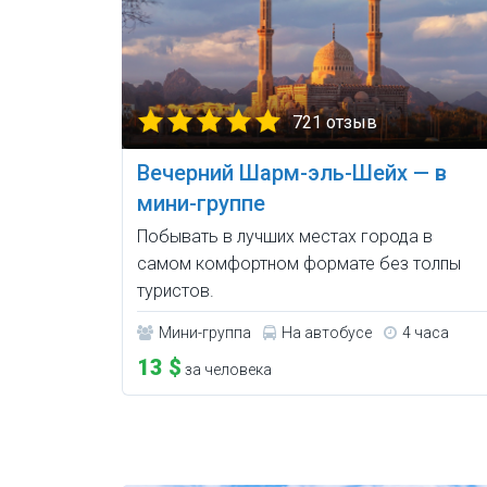
721 отзыв
Вечерний Шарм-эль-Шейх — в
мини-группе
Побывать в лучших местах города в
самом комфортном формате без толпы
туристов.
Мини-группа
На автобусе
4 часа
13 $
за человека