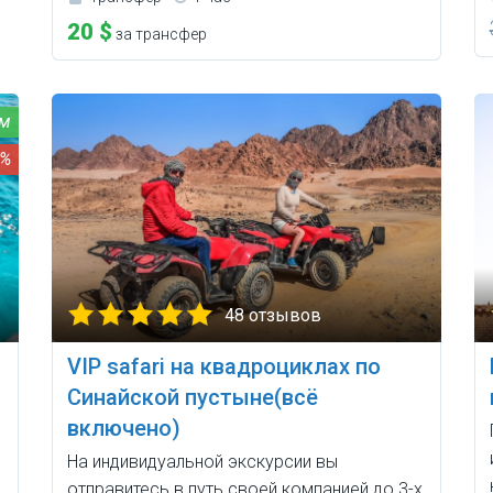
20 $
за трансфер
8%
48 отзывов
VIP safari на квадроциклах по
Синайской пустыне(всё
включено)
На индивидуальной экскурсии вы
отправитесь в путь своей компанией до 3-х