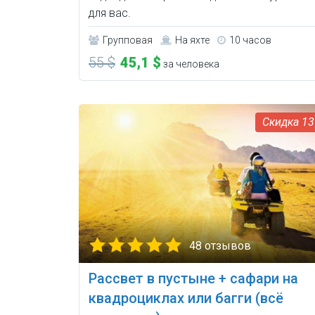
для вас.
Групповая
На яхте
10 часов
55 $
45,1 $
за человека
1
48 отзывов
Рассвет в пустыне + сафари на
квадроциклах или багги (всё