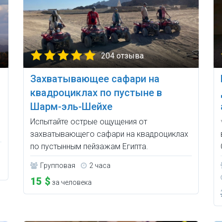
204 отзыва
Захватывающее сафари на
квадроциклах по пустыне в
Шарм-эль-Шейхе
Испытайте острые ощущения от
захватывающего сафари на квадроциклах
по пустынным пейзажам Египта.
Групповая
2 часа
15 $
за человека