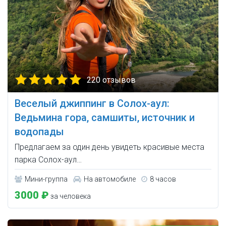
220 отзывов
Веселый джиппинг в Солох-аул:
Ведьмина гора, самшиты, источник и
водопады
Предлагаем за один день увидеть красивые места
парка Солох-аул…
Мини-группа
На автомобиле
8 часов
3000 ₽
за человека