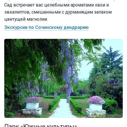
Сад встречает вас целебными ароматами хвои и
эвкалиптов, смешанными с дурманящим запахом
цветущей магнолии.
Экскурсии по Сочинскому дендрарию
Парк «Южные культуры»