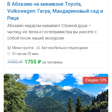
В Абхазию на минивэне Toyota,
Volkswagen: Гагра, Мандариновый сад и
Рица
Абхазию недаром называют Страной души —
частицу её тепла и гостеприимства вы унесёте с
собой после нашей экскурсии.
Мини-группа
Автомобильно-пешеходная
10 часов 30 мин.
1950 ₽
1755 ₽
за человека
10%