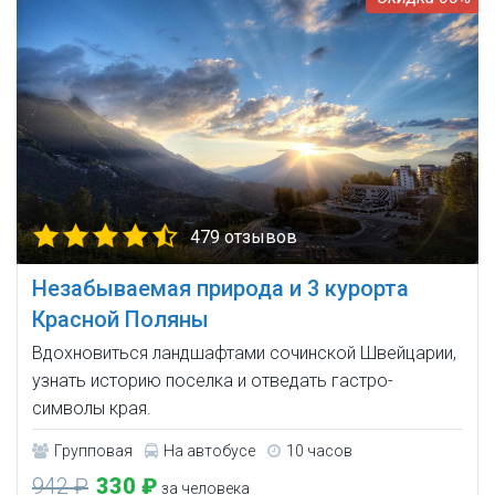
479 отзывов
Незабываемая природа и 3 курорта
Красной Поляны
Вдохновиться ландшафтами сочинской Швейцарии,
узнать историю поселка и отведать гастро-
символы края.
Групповая
На автобусе
10 часов
942 ₽
330 ₽
за человека