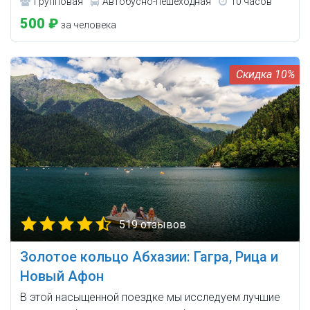
Групповая
Автобусно-пешеходная
10 часов
500 ₽
за человека
10%
519 отзывов
Золотое кольцо Абхазии: Гагра, Рица и
Новый Афон
В этой насыщенной поездке мы исследуем лучшие