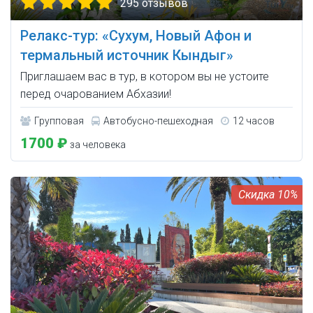
295 отзывов
Релакс-тур: «Сухум, Новый Афон и
термальный источник Кындыг»
Приглашаем вас в тур, в котором вы не устоите
перед очарованием Абхазии!
Групповая
Автобусно-пешеходная
12 часов
1700 ₽
за человека
10%