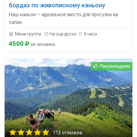
бордах по живописному каньону
Наш каньон — идеальное место для прогулки на
сапах.
Мини-группа
На sup-доске
4 часа
4500 ₽
за человека
113 отзывов