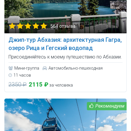
564 отзыва
Джип-тур Абхазия: архитектурная Гагра,
озеро Рица и Гегский водопад
Присоединяйтесь к моему путешествию по Абхазии.
Мини-группа
Автомобильно-пешеходная
11 часов
2350 ₽
2115 ₽
за человека