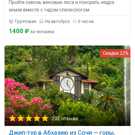
Пройти сквозь вековые леса и покорить недра
земли вместе с гидом-спелеологом.
Групповая
На автобусе
6 часов
1400 ₽
за человека
22%
202 отзыва
Джип-тур в Абхазию из Сочи — горы,