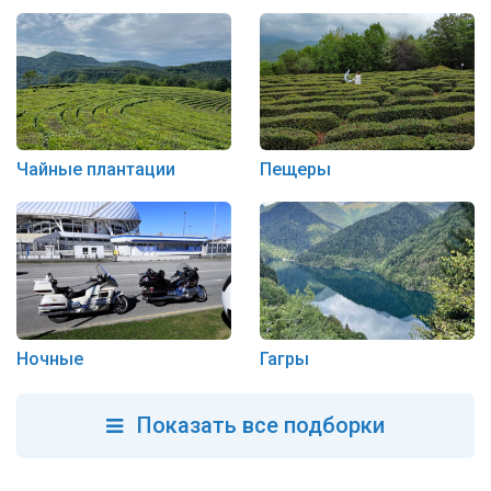
Чайные плантации
Пещеры
Ночные
Гагры
Показать все подборки