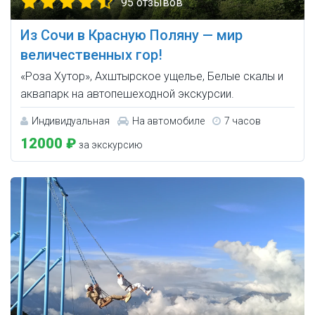
95 отзывов
Из Сочи в Красную Поляну — мир
величественных гор!
«Роза Хутор», Ахштырское ущелье, Белые скалы и
аквапарк на автопешеходной экскурсии.
Индивидуальная
На автомобиле
7 часов
12000 ₽
за экскурсию