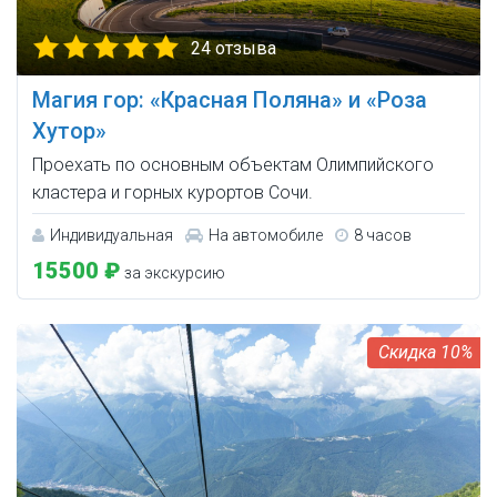
24 отзыва
Магия гор: «Красная Поляна» и «Роза
Хутор»
Проехать по основным объектам Олимпийского
кластера и горных курортов Сочи.
Индивидуальная
На автомобиле
8 часов
15500 ₽
за экскурсию
10%