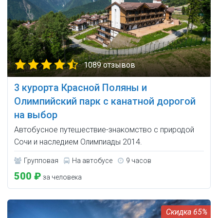
1089 отзывов
3 курорта Красной Поляны и
Олимпийский парк с канатной дорогой
на выбор
Автобусное путешествие-знакомство с природой
Сочи и наследием Олимпиады 2014.
Групповая
На автобусе
9 часов
500 ₽
за человека
65%