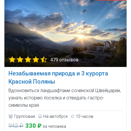
479 отзывов
Незабываемая природа и 3 курорта
Красной Поляны
Вдохновиться ландшафтами сочинской Швейцарии,
узнать историю поселка и отведать гастро-
символы края.
Групповая
На автобусе
10 часов
942 ₽
330 ₽
за человека