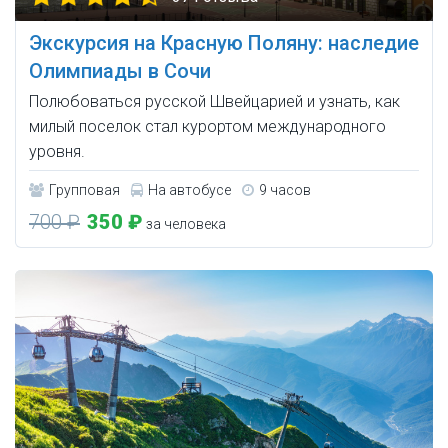
Экскурсия на Красную Поляну: наследие
Олимпиады в Сочи
Полюбоваться русской Швейцарией и узнать, как
милый поселок стал курортом международного
уровня.
Групповая
На автобусе
9 часов
700 ₽
350 ₽
за человека