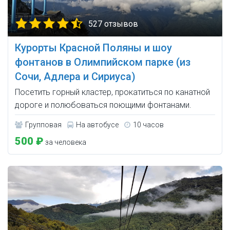
527 отзывов
Курорты Красной Поляны и шоу
фонтанов в Олимпийском парке (из
Сочи, Адлера и Сириуса)
Посетить горный кластер, прокатиться по канатной
дороге и полюбоваться поющими фонтанами.
Групповая
На автобусе
10 часов
500 ₽
за человека