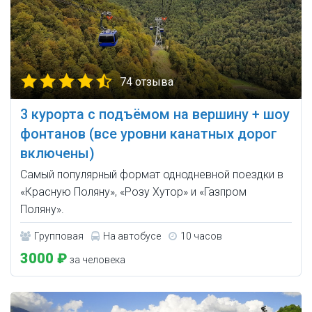
74 отзыва
3 курорта с подъёмом на вершину + шоу
фонтанов (все уровни канатных дорог
включены)
Самый популярный формат однодневной поездки в
«Красную Поляну», «Розу Хутор» и «Газпром
Поляну».
Групповая
На автобусе
10 часов
3000 ₽
за человека