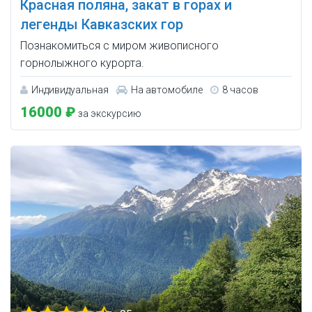
Красная поляна, закат в горах и
легенды Кавказских гор
Познакомиться с миром живописного
горнолыжного курорта.
Индивидуальная
На автомобиле
8 часов
16000 ₽
за экскурсию