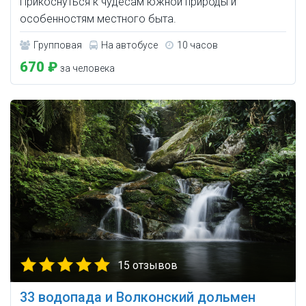
Прикоснуться к чудесам южной природы и
особенностям местного быта.
Групповая
На автобусе
10 часов
670 ₽
за человека
15 отзывов
33 водопада и Волконский дольмен