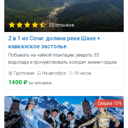
20 отзывов
2 в 1 из Сочи: долина реки Шахе +
кавказское застолье
Побывать на чайной плантации, увидеть 33
водопада и прочувствовать колорит жизни горцев.
Групповая
На автобусе
10 часов
1400 ₽
за человека
10%