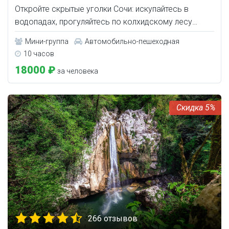
Откройте скрытые уголки Сочи: искупайтесь в
водопадах, прогуляйтесь по колхидскому лесу…
Мини-группа
Автомобильно-пешеходная
10 часов
18000 ₽
за человека
5%
266 отзывов