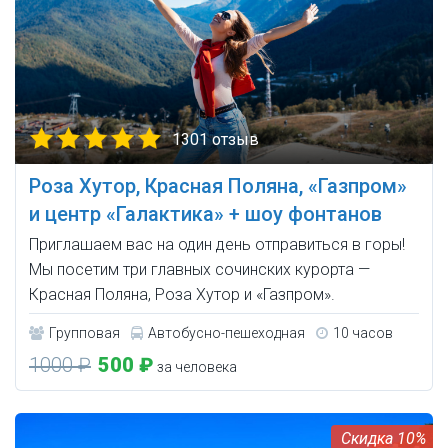
1301 отзыв
Роза Хутор, Красная Поляна, «Газпром»
и центр «Галактика» + шоу фонтанов
Приглашаем вас на один день отправиться в горы!
Мы посетим три главных сочинских курорта —
Красная Поляна, Роза Хутор и «Газпром».
Групповая
Автобусно-пешеходная
10 часов
1000 ₽
500 ₽
за человека
10%