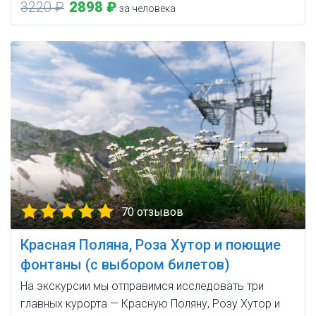
3220 ₽
2898 ₽
за человека
70 отзывов
Красная Поляна, Роза Хутор и поющие
фонтаны (с выбором билетов)
На экскурсии мы отправимся исследовать три
главных курорта — Красную Поляну, Розу Хутор и