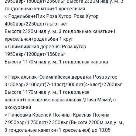
2950взр/1800дет/2360льг Высота 2320м над у. м., 3
гондольные канатки+1 кресельная
𐄂 Родельбан+Пик Роза Хутор. Роза Хутор
4050взр/2250дет/льгот нет
Высота 2320м над у. м., 3 гондольные канатки+1
кресельная+родельбан 1 круг
𐄂 Олимпийская деревня. Роза хутор
1950взр/1200дет/1560льг
Высота 1170м над у. м., 1 гондольная канатка
𐄂 Парк альпак+Олимпийская деревня. Роза хутор
3150взр/2100дет(7-14лет)/900дет(4-6лет)/2760льг
Высота 1170м над у. м., 1 гондольная
канатка+посещение парка альпак \Пача Мама\ с
экскурсией
𐄂 Панорама Красной Поляны. Красная Поляна
2.950взр/1.750дет/2.350льг (Высота 2200м над у. м.,
3 гондольные канатки+1 кресельная) до 10.05