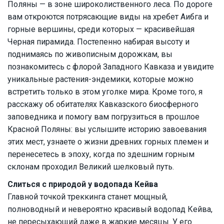
Поляны — в зоне широколиственного леса. По дороге
вам откроются потрясающие виды на хребет Аибга и
горные вершины, среди которых — красивейшая
Черная пирамида. Постепенно набирая высоту и
поднимаясь по живописным дорожкам, вы
познакомитесь с флорой Западного Кавказа и увидите
уникальные растения-эндемики, которые можно
встретить только в этом уголке мира. Кроме того, я
расскажу об обитателях Кавказского биосферного
заповедника и помогу вам погрузиться в прошлое
Красной Поляны: вы услышите историю завоевания
этих мест, узнаете о жизни древних горных племен и
перенесетесь в эпоху, когда по здешним горным
склонам проходил Великий шелковый путь.
Слиться с природой у водопада Кейва
Главной точкой треккинга станет мощный,
полноводный и невероятно красивый водопад Кейва,
не пересыхающий даже в жаркие месяцы. У его