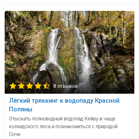
8 отзывов
Лёгкий треккинг к водопаду Красной
Поляны
Отыскать полноводный водопад Кейву в чаще
колхидского леса и познакомиться с природой
Сочи.