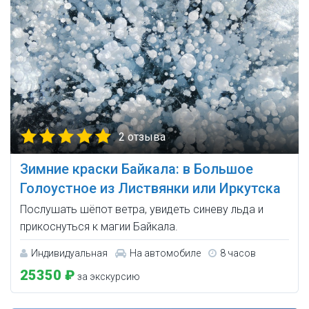
2 отзыва
Зимние краски Байкала: в Большое
Голоустное из Листвянки или Иркутска
Послушать шёпот ветра, увидеть синеву льда и
прикоснуться к магии Байкала.
Индивидуальная
На автомобиле
8 часов
25350 ₽
за экскурсию