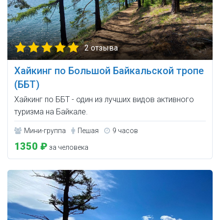
2 отзыва
Хайкинг по Большой Байкальской тропе
(ББТ)
Хайкинг по ББТ - один из лучших видов активного
туризма на Байкале.
Мини-группа
Пешая
9 часов
1350 ₽
за человека