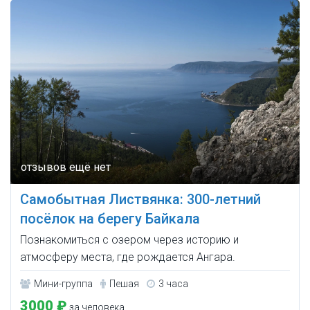
Самобытная Листвянка: 300-летний
посёлок на берегу Байкала
Познакомиться с озером через историю и
атмосферу места, где рождается Ангара.
Мини-группа
Пешая
3 часа
3000 ₽
за человека