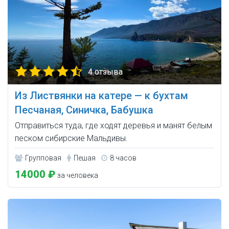
4 отзыва
Из Листвянки на катере — к бухтам
Песчаная, Синичка, Бабушка
Отправиться туда, где ходят деревья и манят белым
песком сибирские Мальдивы.
Групповая
Пешая
8 часов
14000 ₽
за человека