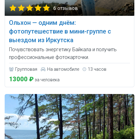
6 отзывов
Ольхон — одним днём:
фотопутешествие в мини-группе с
выездом из Иркутска
Почувствовать энергетику Байкала и получить
профессиональные фотокарточки.
Групповая
На автомобиле
13 часов
13000 ₽
за человека