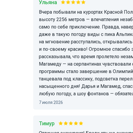
Ульяна
Вчера побывали на курортах Красной Поляны и поднялись по канатной дороге Альпика на
высоту 2256 метров — впечатления неза
само по себе приключение. Правда, навер
даже в такую погоду виды с пика Альпика
на мгновение расступались, открывалис
и по-своему красиво! Огромное спасибо 
рассказывала, что время пролетело неза
Магамеду — на серпантинах чувствовали 
программы стало завершение в Олимпий
танцевала под классику, подсветка пер
насыщенного дня! Дарья и Магамед, спаси
любую погоду, а шоу фонтанов — обязате
7 июля 2026
Тимур