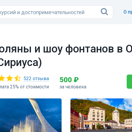
О п
оляны и шоу фонтанов в 
 Сириуса)
522 отзыва
500 ₽
ата 25% от стоимости
за человека